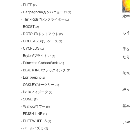
ELITE
(2)
Canpagnolo/カンパニョーロ
(1)
水中
ThinkRider/シンクライダー
(1)
BOOST
(2)
もう
DOTOUT/ドットアウト
(2)
ORUCASE/オルケース
(1)
CYCPLUS
手を
(1)
Bryton/ブライトン
(5)
たり
Princeton CarbonWorks
(1)
BLACK INC/ブラックインク
(1)
落ち
Lightweight
(1)
OAKLEY/オークリー
(1)
段々
fi'zi:k/フィジーク
(7)
SUMC
(1)
基本
Ｗahoo/ワフー
(6)
FINISH LINE
(1)
ELITEWHEELS
(1)
いや
パールイズミ
(2)