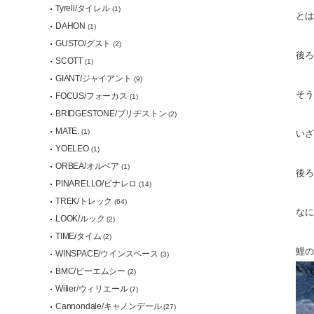
Tyrell/タイレル
(1)
とは
DAHON
(1)
GUSTO/グスト
(2)
後ろ
SCOTT
(1)
GIANT/ジャイアント
(9)
そう
FOCUS/フォーカス
(1)
BRIDGESTONE/ブリヂストン
(2)
MATE.
(1)
いざ
YOELEO
(1)
ORBEA/オルベア
(1)
後ろ
PINARELLO/ピナレロ
(14)
TREK/トレック
(64)
なに
LOOK/ルック
(2)
TIME/タイム
(2)
鯉の
WINSPACE/ウインスペース
(3)
BMC/ビーエムシー
(2)
Wilier/ウィリエール
(7)
Cannondale/キャノンデール
(27)