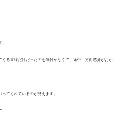
す。
てくる直線だけだったのを気付かなくて、途中、方向感覚がおか
バってくれているのが見えます。
て、