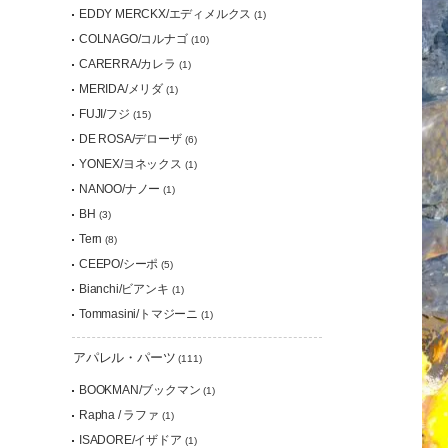
EDDY MERCKX/エディメルクス
(1)
COLNAGO/コルナゴ
(10)
CARERRA/カレラ
(1)
MERIDA/メリダ
(1)
FUJI/フジ
(15)
DE ROSA/デローザ
(6)
YONEX/ヨネックス
(1)
NANOO/ナノー
(1)
BH
(3)
Tern
(8)
CEEPO/シーポ
(5)
Bianchi/ビアンキ
(1)
Tommasini/トマジーニ
(1)
アパレル・パーツ
(111)
BOOKMAN/ブックマン
(1)
Rapha / ラファ
(1)
ISADORE/イザドア
(1)