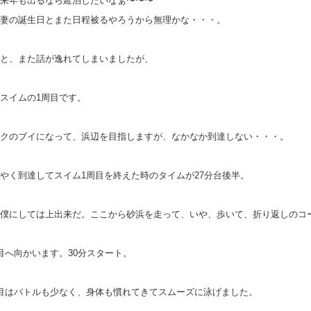
来年も出るなら延泊したいなぁ〜〜〜
妻の誕生日とまた日程被るやろうから無理かな・・・。
と、また話が逸れてしまいましたが、
スイムの1周目です。
クのブイになって、浜辺を目指しますが、なかなか到達しない・・・。
やく到達してスイム1周目を終えた時のタイムが27分台後半。
、僕にしては上出来だ。ここから砂浜を走って、いや、歩いて、折り返しのコ
目へ向かいます。30分スタート。
目はバトルも少なく、身体も慣れてきてスムーズに泳げました。