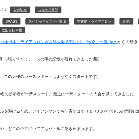
ゴリ
,
大会結果
スタッフ日記
,
,
,
,
BRAGS
スペシャライズド和歌山
宮古島トライアスロン
SHIV
和歌山自転車屋
9回全日本トライアスロン宮古島大会参戦レポ その3 〜第2章〜
からの続き
引っ張りすぎてレースの事の記憶が薄れてきました(恥)
、この大作のレースレポートもようやくスタートです。
00名の参加者が一斉スタート。最近は一斉スタートの大会が減ってきました。
ルを避けるため。アイアンマンでも一斉ではありませんのでバトルの危険は
や、どこの位置にいててもバトルに巻き込まれます。