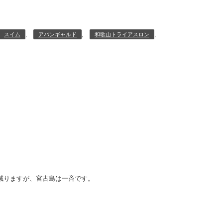
,
,
,
スイム
アバンギャルド
和歌山トライアスロン
減りますが、宮古島は一斉です。