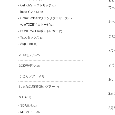
もし
Ostrich/オーストリッチ
(1)
でも
intro/イントロ
(3)
CrankBrothers/クランクブラザーズ
(1)
おっ
veloTOZE/ベロトーゼ
(1)
BONTRAGER/ボントレガー
(6)
まだ
Tacx/タックス
(2)
Superfeet
(1)
ピン
2019モデル
(7)
よう
2020モデル
(3)
うどんツアー
(22)
お
しまなみ海道弾丸ツアー
(7)
2周
MTB
(14)
SDA王滝
(1)
2周
MTBライド
(9)