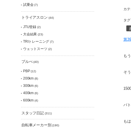
試乗会
(7)
カテ
トライアスロン
(44)
タグ
JTU登録
(2)
大会結果
(23)
第3
TRIトレーニング
(7)
ウェットスーツ
(2)
もう
ブルべ
(40)
PBP
(12)
そう
200km
(8)
300km
(6)
15
400km
(6)
600km
(4)
バト
スタッフ日記
(311)
もは
自転車メーカー別
(190)