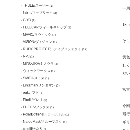
THULE/スーリー
(1)
一周
fabric/ファブリック
(3)
GIYO
(1)
1k
FEELCAP/フィールキャップ
(1)
MAVIC/マヴィック
(7)
そこ
VISION/ヴィジョン
(1)
RUDY PROJECT/ルディプロジェクト
(12)
RPJ
(1)
黄色
MINOURA/ミノウラ
(3)
しく
ウィックワークス
(1)
だい
SMITH/スミス
(1)
Lintaman/リンタマン
(5)
宮古
ogkカブト
(3)
Pirelli/ピレリ
(5)
今回
FUCHS/フックス
(1)
飛行
PolarBottle/ポーラーボトル
(1)
NarooMask/ナルーマスク
ギリ
(4)
cinelli/チネリ
(1)