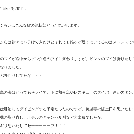
1.5kmを2周回。
mくらいはこんな鯉の池状態だった気がします。
からは徐々にバラけてきたけどそれでも誰かが近くにいてるのはストレスで
のブイが途中からピンク色のブイに変わりますが、ピンクのブイは折り返し
なりました。
ぶ外回りしてたな・・・
島の海はとってもキレイで、下に熱帯魚やレスキューのダイバー達がスタン
は延泊してダイビングする予定だったのですが、急遽妻の誕生日を思いだし
機の取り直し、ホテルのキャンセル料など大出費でしたが、
ギリ思いだしてセーーーーーフ！！！