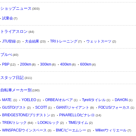
ショップニュース
(303)
試乗会
(7)
トライアスロン
(44)
JTU登録
大会結果
TRIトレーニング
ウェットスーツ
(2)
(23)
(7)
(2)
ブルべ
(40)
PBP
200km
300km
400km
600km
(12)
(8)
(6)
(6)
(4)
スタッフ日記
(311)
自転車メーカー別
(190)
MATE.
YOELEO
ORBEA/オルベア
Tyrell/タイレル
DAHON
(1)
(1)
(1)
(1)
(1)
GUSTO/グスト
SCOTT
GIANT/ジャイアント
FOCUS/フォーカス
(2)
(1)
(9)
(1)
BRIDGESTONE/ブリヂストン
PINARELLO/ピナレロ
(2)
(14)
TREK/トレック
LOOK/ルック
TIME/タイム
(64)
(2)
(2)
WINSPACE/ウインスペース
BMC/ビーエムシー
Wilier/ウィリエール
(3)
(2)
(7)