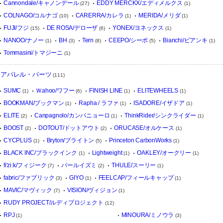
Cannondale/キャノンデール
EDDY MERCKX/エディメルクス
(27)
(1)
COLNAGO/コルナゴ
CARERRA/カレラ
MERIDA/メリダ
(10)
(1)
(1)
FUJI/フジ
DE ROSA/デローザ
YONEX/ヨネックス
(15)
(6)
(1)
NANOO/ナノー
BH
Tern
CEEPO/シーポ
Bianchi/ビアンキ
(1)
(3)
(8)
(5)
(1)
Tommasini/トマジーニ
(1)
アパレル・パーツ
(111)
SUMC
Ｗahoo/ワフー
FINISH LINE
ELITEWHEELS
(1)
(6)
(1)
(1)
BOOKMAN/ブックマン
Rapha / ラファ
ISADORE/イザドア
(1)
(1)
(1)
ELITE
Canpagnolo/カンパニョーロ
ThinkRider/シンクライダー
(2)
(1)
(1)
BOOST
DOTOUT/ドットアウト
ORUCASE/オルケース
(2)
(2)
(1)
CYCPLUS
Bryton/ブライトン
Princeton CarbonWorks
(1)
(5)
(1)
BLACK INC/ブラックインク
Lightweight
OAKLEY/オークリー
(1)
(1)
(1)
fi'zi:k/フィジーク
パールイズミ
THULE/スーリー
(7)
(2)
(1)
fabric/ファブリック
GIYO
FEELCAP/フィールキャップ
(3)
(1)
(1)
MAVIC/マヴィック
VISION/ヴィジョン
(7)
(1)
RUDY PROJECT/ルディプロジェクト
(12)
RPJ
MINOURA/ミノウラ
(1)
(3)