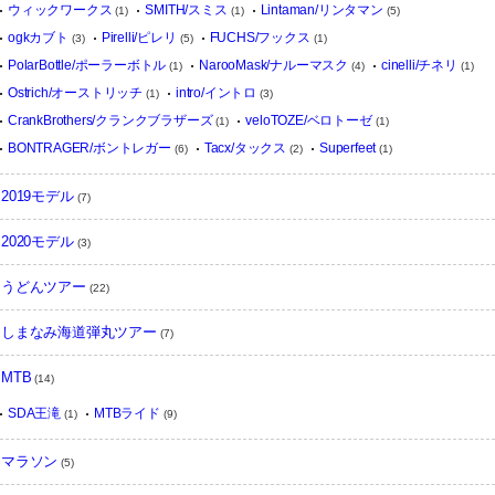
ウィックワークス
SMITH/スミス
Lintaman/リンタマン
(1)
(1)
(5)
ogkカブト
Pirelli/ピレリ
FUCHS/フックス
(3)
(5)
(1)
PolarBottle/ポーラーボトル
NarooMask/ナルーマスク
cinelli/チネリ
(1)
(4)
(1)
Ostrich/オーストリッチ
intro/イントロ
(1)
(3)
CrankBrothers/クランクブラザーズ
veloTOZE/ベロトーゼ
(1)
(1)
BONTRAGER/ボントレガー
Tacx/タックス
Superfeet
(6)
(2)
(1)
2019モデル
(7)
2020モデル
(3)
うどんツアー
(22)
しまなみ海道弾丸ツアー
(7)
MTB
(14)
SDA王滝
MTBライド
(1)
(9)
マラソン
(5)