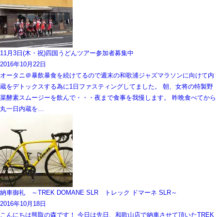
11月3日(木・祝)四国うどんツアー参加者募集中
2016年10月22日
オータニ＠暴飲暴食を続けてるので週末の和歌浦ジャズマラソンに向けて内
蔵をデトックスする為に1日ファスティングしてました。 朝、女将の特製野
菜酵素スムージーを飲んで・・・夜まで食事を我慢します。 昨晩食べてから
丸一日内蔵を…
納車御礼 ～TREK DOMANE SLR トレック ドマーネ SLR～
2016年10月18日
こんにちは熊取の森です！ 今日は先日、和歌山店で納車させて頂いたTREK