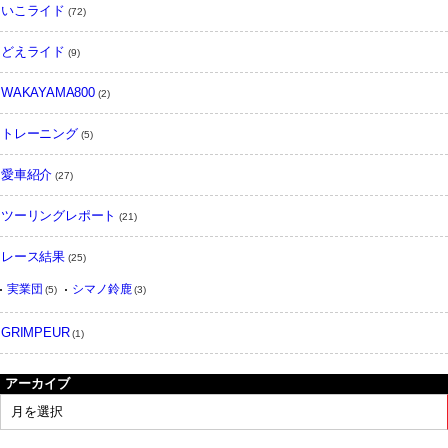
いこライド
(72)
どえライド
(9)
WAKAYAMA800
(2)
トレーニング
(5)
愛車紹介
(27)
ツーリングレポート
(21)
レース結果
(25)
実業団
シマノ鈴鹿
(5)
(3)
GRIMPEUR
(1)
アーカイブ