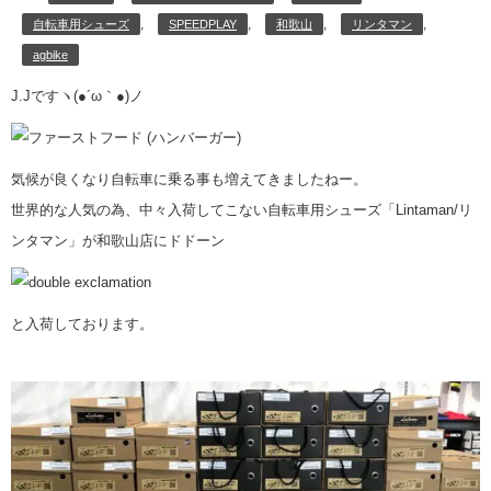
,
,
,
,
自転車用シューズ
SPEEDPLAY
和歌山
リンタマン
agbike
J.Jですヽ(●´ω｀●)ノ
気候が良くなり自転車に乗る事も増えてきましたねー。
世界的な人気の為、中々入荷してこない自転車用シューズ「Lintaman/リ
ンタマン」が和歌山店にドドーン
と入荷しております。