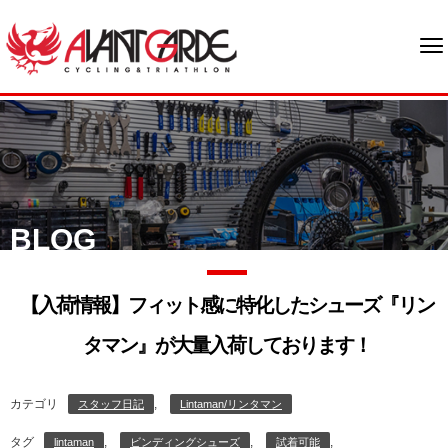
BLOG
【入荷情報】フィット感に特化したシューズ『リン
タマン』が大量入荷しております！
カテゴリ
,
スタッフ日記
Lintaman/リンタマン
タグ
,
,
,
lintaman
ビンディングシューズ
試着可能