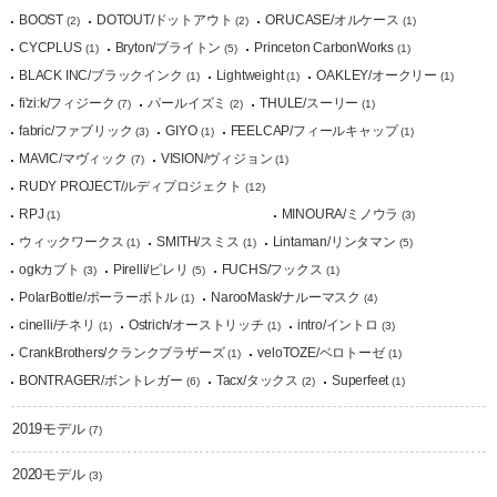
BOOST
DOTOUT/ドットアウト
ORUCASE/オルケース
(2)
(2)
(1)
CYCPLUS
Bryton/ブライトン
Princeton CarbonWorks
(1)
(5)
(1)
BLACK INC/ブラックインク
Lightweight
OAKLEY/オークリー
(1)
(1)
(1)
fi'zi:k/フィジーク
パールイズミ
THULE/スーリー
(7)
(2)
(1)
fabric/ファブリック
GIYO
FEELCAP/フィールキャップ
(3)
(1)
(1)
MAVIC/マヴィック
VISION/ヴィジョン
(7)
(1)
RUDY PROJECT/ルディプロジェクト
(12)
RPJ
MINOURA/ミノウラ
(1)
(3)
ウィックワークス
SMITH/スミス
Lintaman/リンタマン
(1)
(1)
(5)
ogkカブト
Pirelli/ピレリ
FUCHS/フックス
(3)
(5)
(1)
PolarBottle/ポーラーボトル
NarooMask/ナルーマスク
(1)
(4)
cinelli/チネリ
Ostrich/オーストリッチ
intro/イントロ
(1)
(1)
(3)
CrankBrothers/クランクブラザーズ
veloTOZE/ベロトーゼ
(1)
(1)
BONTRAGER/ボントレガー
Tacx/タックス
Superfeet
(6)
(2)
(1)
2019モデル
(7)
2020モデル
(3)