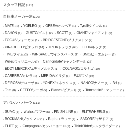
スタッフ日記
(311)
自転車メーカー別
(190)
MATE.
YOELEO
ORBEA/オルベア
Tyrell/タイレル
(1)
(1)
(1)
(1)
DAHON
GUSTO/グスト
SCOTT
GIANT/ジャイアント
(1)
(2)
(1)
(9)
FOCUS/フォーカス
BRIDGESTONE/ブリヂストン
(1)
(2)
PINARELLO/ピナレロ
TREK/トレック
LOOK/ルック
(14)
(64)
(2)
TIME/タイム
WINSPACE/ウインスペース
BMC/ビーエムシー
(2)
(3)
(2)
Wilier/ウィリエール
Cannondale/キャノンデール
(7)
(27)
EDDY MERCKX/エディメルクス
COLNAGO/コルナゴ
(1)
(10)
CARERRA/カレラ
MERIDA/メリダ
FUJI/フジ
(1)
(1)
(15)
DE ROSA/デローザ
YONEX/ヨネックス
NANOO/ナノー
BH
(6)
(1)
(1)
(3)
Tern
CEEPO/シーポ
Bianchi/ビアンキ
Tommasini/トマジーニ
(8)
(5)
(1)
(1)
アパレル・パーツ
(111)
SUMC
Ｗahoo/ワフー
FINISH LINE
ELITEWHEELS
(1)
(6)
(1)
(1)
BOOKMAN/ブックマン
Rapha / ラファ
ISADORE/イザドア
(1)
(1)
(1)
ELITE
Canpagnolo/カンパニョーロ
ThinkRider/シンクライダー
(2)
(1)
(1)