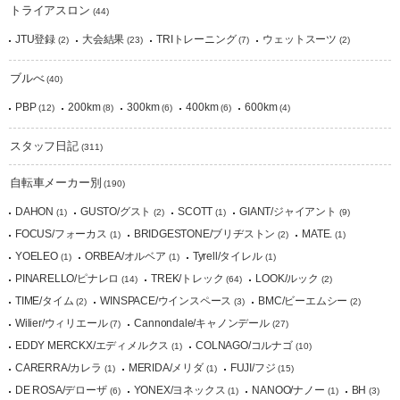
トライアスロン
(44)
JTU登録
大会結果
TRIトレーニング
ウェットスーツ
(2)
(23)
(7)
(2)
ブルべ
(40)
PBP
200km
300km
400km
600km
(12)
(8)
(6)
(6)
(4)
スタッフ日記
(311)
自転車メーカー別
(190)
DAHON
GUSTO/グスト
SCOTT
GIANT/ジャイアント
(1)
(2)
(1)
(9)
FOCUS/フォーカス
BRIDGESTONE/ブリヂストン
MATE.
(1)
(2)
(1)
YOELEO
ORBEA/オルベア
Tyrell/タイレル
(1)
(1)
(1)
PINARELLO/ピナレロ
TREK/トレック
LOOK/ルック
(14)
(64)
(2)
TIME/タイム
WINSPACE/ウインスペース
BMC/ビーエムシー
(2)
(3)
(2)
Wilier/ウィリエール
Cannondale/キャノンデール
(7)
(27)
EDDY MERCKX/エディメルクス
COLNAGO/コルナゴ
(1)
(10)
CARERRA/カレラ
MERIDA/メリダ
FUJI/フジ
(1)
(1)
(15)
DE ROSA/デローザ
YONEX/ヨネックス
NANOO/ナノー
BH
(6)
(1)
(1)
(3)