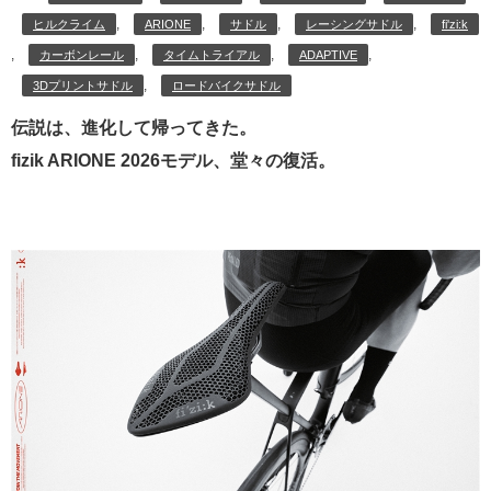
,
,
,
,
ヒルクライム
ARIONE
サドル
レーシングサドル
fi'zi:k
,
,
,
,
カーボンレール
タイムトライアル
ADAPTIVE
,
3Dプリントサドル
ロードバイクサドル
伝説は、進化して帰ってきた。
fizik ARIONE 2026モデル、堂々の復活。