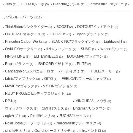
Tern
CEEPO/シーポ
Bianchi/ビアンキ
Tommasini/トマジーニ
(8)
(5)
(1)
(1)
アパレル・パーツ
(111)
ThinkRider/シンクライダー
BOOST
DOTOUT/ドットアウト
(1)
(2)
(2)
ORUCASE/オルケース
CYCPLUS
Bryton/ブライトン
(1)
(1)
(5)
Princeton CarbonWorks
BLACK INC/ブラックインク
Lightweight
(1)
(1)
(1)
OAKLEY/オークリー
fi'zi:k/フィジーク
SUMC
Ｗahoo/ワフー
(1)
(7)
(1)
(6)
FINISH LINE
ELITEWHEELS
BOOKMAN/ブックマン
(1)
(1)
(1)
Rapha / ラファ
ISADORE/イザドア
ELITE
(1)
(1)
(2)
Canpagnolo/カンパニョーロ
パールイズミ
THULE/スーリー
(1)
(2)
(1)
fabric/ファブリック
GIYO
FEELCAP/フィールキャップ
(3)
(1)
(1)
MAVIC/マヴィック
VISION/ヴィジョン
(7)
(1)
RUDY PROJECT/ルディプロジェクト
(12)
RPJ
MINOURA/ミノウラ
(1)
(3)
ウィックワークス
SMITH/スミス
Lintaman/リンタマン
(1)
(1)
(5)
ogkカブト
Pirelli/ピレリ
FUCHS/フックス
(3)
(5)
(1)
PolarBottle/ポーラーボトル
NarooMask/ナルーマスク
(1)
(4)
cinelli/チネリ
Ostrich/オーストリッチ
intro/イントロ
(1)
(1)
(3)