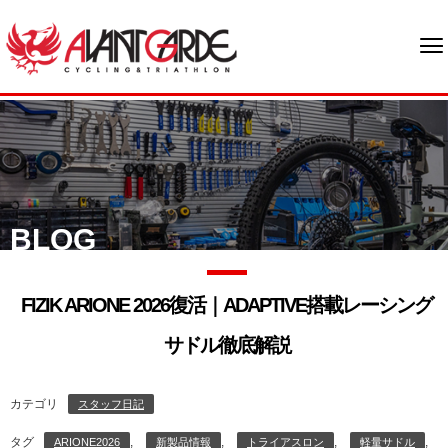
BLOG
FIZIK ARIONE 2026復活｜ADAPTIVE搭載レーシング
サドル徹底解説
カテゴリ
スタッフ日記
タグ
,
,
,
,
ARIONE2026
新製品情報
トライアスロン
軽量サドル