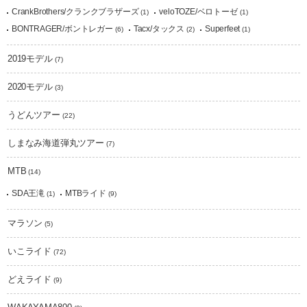
CrankBrothers/クランクブラザーズ
veloTOZE/ベロトーゼ
(1)
(1)
BONTRAGER/ボントレガー
Tacx/タックス
Superfeet
(6)
(2)
(1)
2019モデル
(7)
2020モデル
(3)
うどんツアー
(22)
しまなみ海道弾丸ツアー
(7)
MTB
(14)
SDA王滝
MTBライド
(1)
(9)
マラソン
(5)
いこライド
(72)
どえライド
(9)