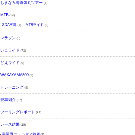
しまなみ海道弾丸ツアー
(7)
MTB
(14)
SDA王滝
MTBライド
(1)
(9)
マラソン
(5)
いこライド
(72)
どえライド
(9)
WAKAYAMA800
(2)
トレーニング
(5)
愛車紹介
(27)
ツーリングレポート
(21)
レース結果
(25)
実業団
シマノ鈴鹿
(5)
(3)