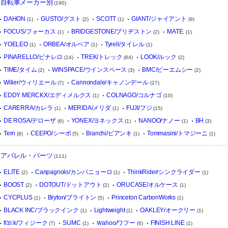
自転車メーカー別
(190)
DAHON
GUSTO/グスト
SCOTT
GIANT/ジャイアント
(1)
(2)
(1)
(9)
FOCUS/フォーカス
BRIDGESTONE/ブリヂストン
MATE.
(1)
(2)
(1)
YOELEO
ORBEA/オルベア
Tyrell/タイレル
(1)
(1)
(1)
PINARELLO/ピナレロ
TREK/トレック
LOOK/ルック
(14)
(64)
(2)
TIME/タイム
WINSPACE/ウインスペース
BMC/ビーエムシー
(2)
(3)
(2)
Wilier/ウィリエール
Cannondale/キャノンデール
(7)
(27)
EDDY MERCKX/エディメルクス
COLNAGO/コルナゴ
(1)
(10)
CARERRA/カレラ
MERIDA/メリダ
FUJI/フジ
(1)
(1)
(15)
DE ROSA/デローザ
YONEX/ヨネックス
NANOO/ナノー
BH
(6)
(1)
(1)
(3)
Tern
CEEPO/シーポ
Bianchi/ビアンキ
Tommasini/トマジーニ
(8)
(5)
(1)
(1)
アパレル・パーツ
(111)
ELITE
Canpagnolo/カンパニョーロ
ThinkRider/シンクライダー
(2)
(1)
(1)
BOOST
DOTOUT/ドットアウト
ORUCASE/オルケース
(2)
(2)
(1)
CYCPLUS
Bryton/ブライトン
Princeton CarbonWorks
(1)
(5)
(1)
BLACK INC/ブラックインク
Lightweight
OAKLEY/オークリー
(1)
(1)
(1)
fi'zi:k/フィジーク
SUMC
Ｗahoo/ワフー
FINISH LINE
(7)
(1)
(6)
(1)