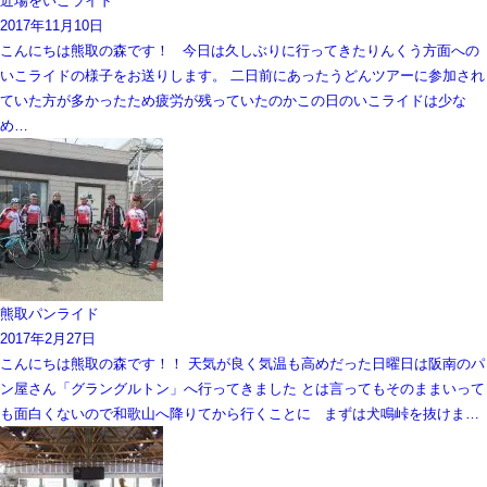
近場をいこライド
2017年11月10日
こんにちは熊取の森です！ 今日は久しぶりに行ってきたりんくう方面への
いこライドの様子をお送りします。 二日前にあったうどんツアーに参加され
ていた方が多かったため疲労が残っていたのかこの日のいこライドは少な
め…
熊取パンライド
2017年2月27日
こんにちは熊取の森です！！ 天気が良く気温も高めだった日曜日は阪南のパ
ン屋さん「グラングルトン」へ行ってきました とは言ってもそのままいって
も面白くないので和歌山へ降りてから行くことに まずは犬鳴峠を抜けま…