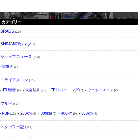
instargram feed
カテゴリー
BRAGS
(10)
SHIMANO/シマノ
(2)
ショップニュース
(303)
試乗会
(7)
トライアスロン
(44)
JTU登録
大会結果
TRIトレーニング
ウェットスーツ
(2)
(23)
(7)
(2)
ブルべ
(40)
PBP
200km
300km
400km
600km
(12)
(8)
(6)
(6)
(4)
スタッフ日記
(311)