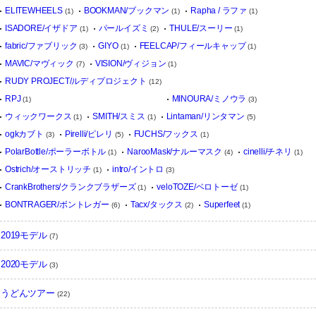
ELITEWHEELS
BOOKMAN/ブックマン
Rapha / ラファ
(1)
(1)
(1)
ISADORE/イザドア
パールイズミ
THULE/スーリー
(1)
(2)
(1)
fabric/ファブリック
GIYO
FEELCAP/フィールキャップ
(3)
(1)
(1)
MAVIC/マヴィック
VISION/ヴィジョン
(7)
(1)
RUDY PROJECT/ルディプロジェクト
(12)
RPJ
MINOURA/ミノウラ
(1)
(3)
ウィックワークス
SMITH/スミス
Lintaman/リンタマン
(1)
(1)
(5)
ogkカブト
Pirelli/ピレリ
FUCHS/フックス
(3)
(5)
(1)
PolarBottle/ポーラーボトル
NarooMask/ナルーマスク
cinelli/チネリ
(1)
(4)
(1)
Ostrich/オーストリッチ
intro/イントロ
(1)
(3)
CrankBrothers/クランクブラザーズ
veloTOZE/ベロトーゼ
(1)
(1)
BONTRAGER/ボントレガー
Tacx/タックス
Superfeet
(6)
(2)
(1)
2019モデル
(7)
2020モデル
(3)
うどんツアー
(22)