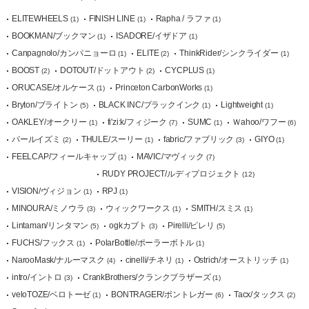
ELITEWHEELS
FINISH LINE
Rapha / ラファ
(1)
(1)
(1)
BOOKMAN/ブックマン
ISADORE/イザドア
(1)
(1)
Canpagnolo/カンパニョーロ
ELITE
ThinkRider/シンクライダー
(1)
(2)
(1)
BOOST
DOTOUT/ドットアウト
CYCPLUS
(2)
(2)
(1)
ORUCASE/オルケース
Princeton CarbonWorks
(1)
(1)
Bryton/ブライトン
BLACK INC/ブラックインク
Lightweight
(5)
(1)
(1)
OAKLEY/オークリー
fi'zi:k/フィジーク
SUMC
Ｗahoo/ワフー
(1)
(7)
(1)
(6)
パールイズミ
THULE/スーリー
fabric/ファブリック
GIYO
(2)
(1)
(3)
(1)
FEELCAP/フィールキャップ
MAVIC/マヴィック
(1)
(7)
RUDY PROJECT/ルディプロジェクト
(12)
VISION/ヴィジョン
RPJ
(1)
(1)
MINOURA/ミノウラ
ウィックワークス
SMITH/スミス
(3)
(1)
(1)
Lintaman/リンタマン
ogkカブト
Pirelli/ピレリ
(5)
(3)
(5)
FUCHS/フックス
PolarBottle/ポーラーボトル
(1)
(1)
NarooMask/ナルーマスク
cinelli/チネリ
Ostrich/オーストリッチ
(4)
(1)
(1)
intro/イントロ
CrankBrothers/クランクブラザーズ
(3)
(1)
veloTOZE/ベロトーゼ
BONTRAGER/ボントレガー
Tacx/タックス
(1)
(6)
(2)