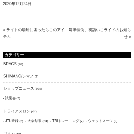
2020年12月24日
«
ライトの場所に困ったらこのアイ
毎年恒例、初詣いこライドのお知ら
テム
せ
»
カテゴリー
BRAGS
(10)
SHIMANO/シマノ
(2)
ショップニュース
(304)
試乗会
(7)
トライアスロン
(44)
JTU登録
大会結果
TRIトレーニング
ウェットスーツ
(2)
(23)
(7)
(2)
ブルべ