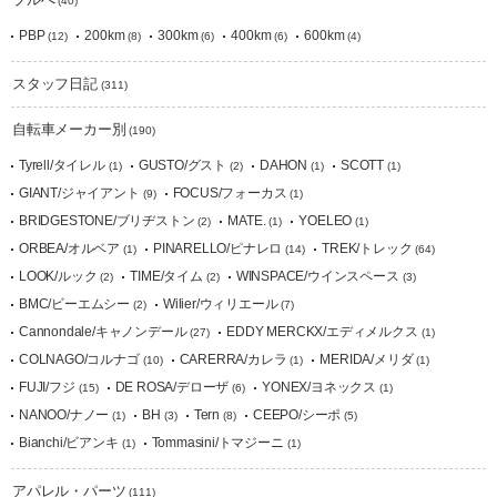
(40)
PBP
200km
300km
400km
600km
(12)
(8)
(6)
(6)
(4)
スタッフ日記
(311)
自転車メーカー別
(190)
Tyrell/タイレル
GUSTO/グスト
DAHON
SCOTT
(1)
(2)
(1)
(1)
GIANT/ジャイアント
FOCUS/フォーカス
(9)
(1)
BRIDGESTONE/ブリヂストン
MATE.
YOELEO
(2)
(1)
(1)
ORBEA/オルベア
PINARELLO/ピナレロ
TREK/トレック
(1)
(14)
(64)
LOOK/ルック
TIME/タイム
WINSPACE/ウインスペース
(2)
(2)
(3)
BMC/ビーエムシー
Wilier/ウィリエール
(2)
(7)
Cannondale/キャノンデール
EDDY MERCKX/エディメルクス
(27)
(1)
COLNAGO/コルナゴ
CARERRA/カレラ
MERIDA/メリダ
(10)
(1)
(1)
FUJI/フジ
DE ROSA/デローザ
YONEX/ヨネックス
(15)
(6)
(1)
NANOO/ナノー
BH
Tern
CEEPO/シーポ
(1)
(3)
(8)
(5)
Bianchi/ビアンキ
Tommasini/トマジーニ
(1)
(1)
アパレル・パーツ
(111)