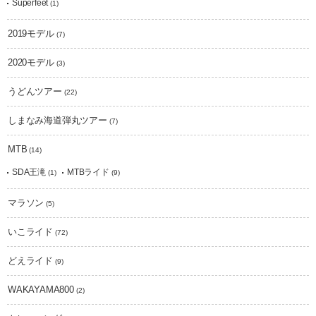
Superfeet
(1)
2019モデル
(7)
2020モデル
(3)
うどんツアー
(22)
しまなみ海道弾丸ツアー
(7)
MTB
(14)
SDA王滝
MTBライド
(1)
(9)
マラソン
(5)
いこライド
(72)
どえライド
(9)
WAKAYAMA800
(2)