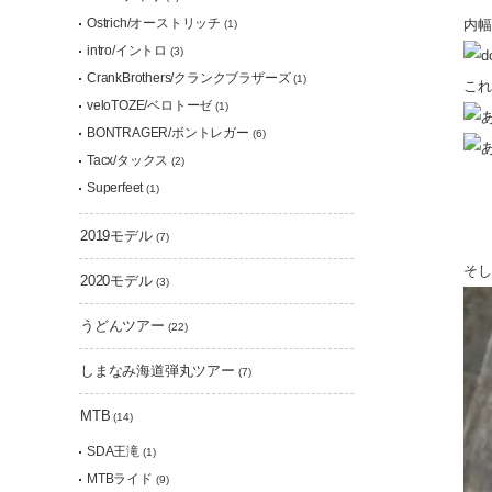
Ostrich/オーストリッチ
内幅
(1)
intro/イントロ
(3)
CrankBrothers/クランクブラザーズ
(1)
これ
veloTOZE/ベロトーゼ
(1)
BONTRAGER/ボントレガー
(6)
Tacx/タックス
(2)
Superfeet
(1)
2019モデル
(7)
そし
2020モデル
(3)
うどんツアー
(22)
しまなみ海道弾丸ツアー
(7)
MTB
(14)
SDA王滝
(1)
MTBライド
(9)