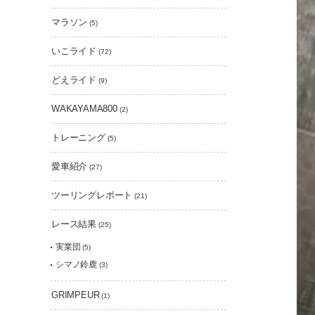
マラソン
(5)
いこライド
(72)
どえライド
(9)
WAKAYAMA800
(2)
トレーニング
(5)
愛車紹介
(27)
ツーリングレポート
(21)
レース結果
(25)
実業団
(5)
シマノ鈴鹿
(3)
GRIMPEUR
(1)