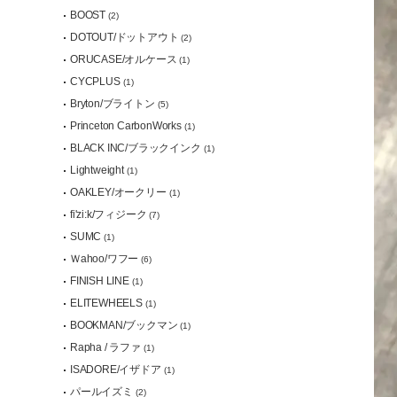
BOOST
(2)
DOTOUT/ドットアウト
(2)
ORUCASE/オルケース
(1)
CYCPLUS
(1)
Bryton/ブライトン
(5)
Princeton CarbonWorks
(1)
BLACK INC/ブラックインク
(1)
Lightweight
(1)
OAKLEY/オークリー
(1)
fi'zi:k/フィジーク
(7)
SUMC
(1)
Ｗahoo/ワフー
(6)
FINISH LINE
(1)
ELITEWHEELS
(1)
BOOKMAN/ブックマン
(1)
Rapha / ラファ
(1)
ISADORE/イザドア
(1)
パールイズミ
(2)