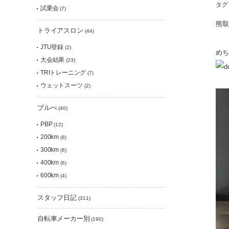
タグ
試乗会
(7)
熊取
トライアスロン
(44)
JTU登録
(2)
めち
大会結果
(23)
TRIトレーニング
(7)
ウェットスーツ
(2)
ブルべ
(40)
PBP
(12)
200km
(8)
300km
(6)
400km
(6)
600km
(4)
スタッフ日記
(311)
自転車メーカー別
(190)