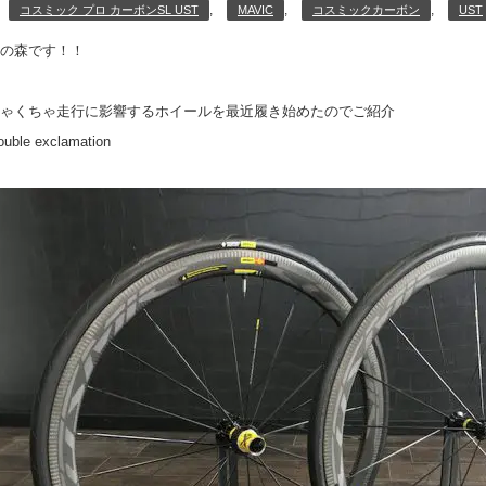
,
,
,
コスミック プロ カーボンSL UST
MAVIC
コスミックカーボン
UST
の森です！！
ゃくちゃ走行に影響するホイールを最近履き始めたのでご紹介