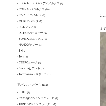
EDDY MERCKX/エディメルクス
(1)
COLNAGO/コルナゴ
(10)
CARERRA/カレラ
ここ
(1)
MERIDA/メリダ
(1)
FUJI/フジ
(15)
まず
DE ROSA/デローザ
(6)
YONEX/ヨネックス
(1)
NANOO/ナノー
(1)
BH
(3)
Tern
(8)
CEEPO/シーポ
(5)
Bianchi/ビアンキ
(1)
Tommasini/トマジーニ
(1)
アパレル・パーツ
(111)
ELITE
(2)
Canpagnolo/カンパニョーロ
(1)
ThinkRider/シンクライダー
(1)