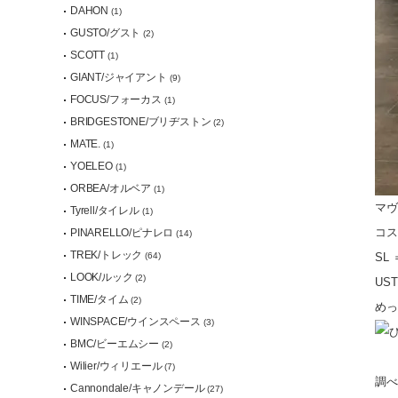
DAHON
(1)
GUSTO/グスト
(2)
SCOTT
(1)
GIANT/ジャイアント
(9)
FOCUS/フォーカス
(1)
BRIDGESTONE/ブリヂストン
(2)
MATE.
(1)
YOELEO
(1)
ORBEA/オルベア
(1)
マヴ
Tyrell/タイレル
(1)
コス
PINARELLO/ピナレロ
(14)
TREK/トレック
(64)
SL
LOOK/ルック
(2)
US
TIME/タイム
(2)
めっ
WINSPACE/ウインスペース
(3)
BMC/ビーエムシー
(2)
Wilier/ウィリエール
(7)
調べ
Cannondale/キャノンデール
(27)