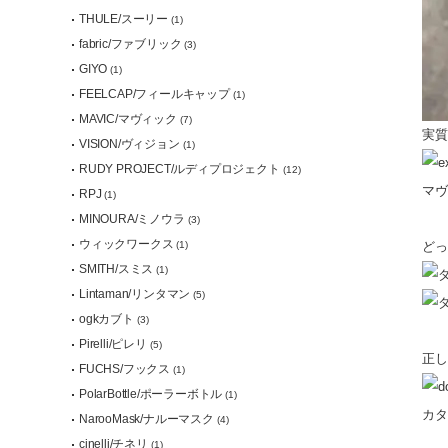
THULE/スーリー
(1)
fabric/ファブリック
(3)
GIYO
(1)
FEELCAP/フィールキャップ
(1)
MAVIC/マヴィック
(7)
実質
VISION/ヴィジョン
(1)
RUDY PROJECT/ルディプロジェクト
(12)
マヴ
RPJ
(1)
MINOURA/ミノウラ
(3)
ウィックワークス
(1)
どっ
SMITH/スミス
(1)
Lintaman/リンタマン
(5)
ogkカブト
(3)
Pirelli/ピレリ
(5)
正し
FUCHS/フックス
(1)
PolarBottle/ポーラーボトル
(1)
カタ
NarooMask/ナルーマスク
(4)
cinelli/チネリ
(1)