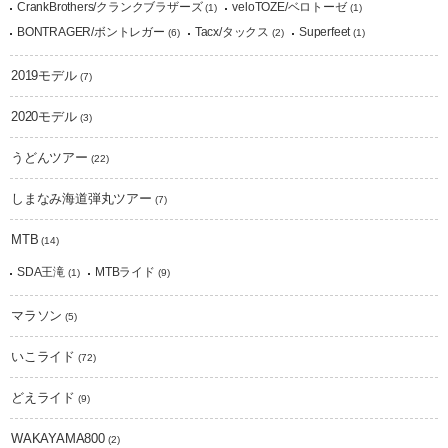
CrankBrothers/クランクブラザーズ
veloTOZE/ベロトーゼ
(1)
(1)
BONTRAGER/ボントレガー
Tacx/タックス
Superfeet
(6)
(2)
(1)
2019モデル
(7)
2020モデル
(3)
うどんツアー
(22)
しまなみ海道弾丸ツアー
(7)
MTB
(14)
SDA王滝
MTBライド
(1)
(9)
マラソン
(5)
いこライド
(72)
どえライド
(9)
WAKAYAMA800
(2)