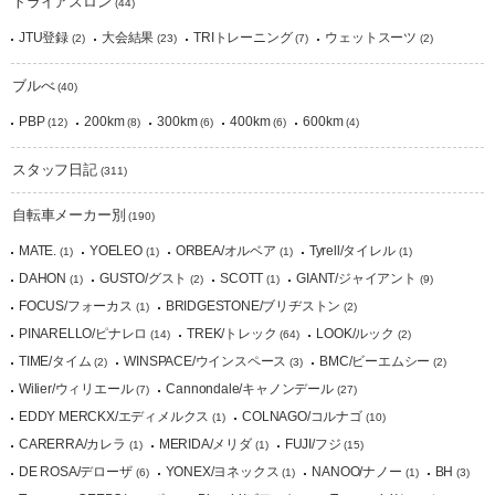
トライアスロン
(44)
JTU登録
大会結果
TRIトレーニング
ウェットスーツ
(2)
(23)
(7)
(2)
ブルべ
(40)
PBP
200km
300km
400km
600km
(12)
(8)
(6)
(6)
(4)
スタッフ日記
(311)
自転車メーカー別
(190)
MATE.
YOELEO
ORBEA/オルベア
Tyrell/タイレル
(1)
(1)
(1)
(1)
DAHON
GUSTO/グスト
SCOTT
GIANT/ジャイアント
(1)
(2)
(1)
(9)
FOCUS/フォーカス
BRIDGESTONE/ブリヂストン
(1)
(2)
PINARELLO/ピナレロ
TREK/トレック
LOOK/ルック
(14)
(64)
(2)
TIME/タイム
WINSPACE/ウインスペース
BMC/ビーエムシー
(2)
(3)
(2)
Wilier/ウィリエール
Cannondale/キャノンデール
(7)
(27)
EDDY MERCKX/エディメルクス
COLNAGO/コルナゴ
(1)
(10)
CARERRA/カレラ
MERIDA/メリダ
FUJI/フジ
(1)
(1)
(15)
DE ROSA/デローザ
YONEX/ヨネックス
NANOO/ナノー
BH
(6)
(1)
(1)
(3)