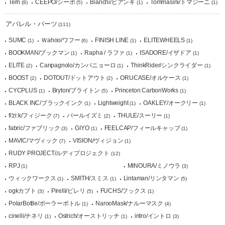
Tern
CEEPO/シーポ
Bianchi/ビアンキ
Tommasini/トマジーニ
(8)
(5)
(1)
(1)
アパレル・パーツ
(111)
SUMC
Ｗahoo/ワフー
FINISH LINE
ELITEWHEELS
(1)
(6)
(1)
(1)
BOOKMAN/ブックマン
Rapha / ラファ
ISADORE/イザドア
(1)
(1)
(1)
ELITE
Canpagnolo/カンパニョーロ
ThinkRider/シンクライダー
(2)
(1)
(1)
BOOST
DOTOUT/ドットアウト
ORUCASE/オルケース
(2)
(2)
(1)
CYCPLUS
Bryton/ブライトン
Princeton CarbonWorks
(1)
(5)
(1)
BLACK INC/ブラックインク
Lightweight
OAKLEY/オークリー
(1)
(1)
(1)
fi'zi:k/フィジーク
パールイズミ
THULE/スーリー
(7)
(2)
(1)
fabric/ファブリック
GIYO
FEELCAP/フィールキャップ
(3)
(1)
(1)
MAVIC/マヴィック
VISION/ヴィジョン
(7)
(1)
RUDY PROJECT/ルディプロジェクト
(12)
RPJ
MINOURA/ミノウラ
(1)
(3)
ウィックワークス
SMITH/スミス
Lintaman/リンタマン
(1)
(1)
(5)
ogkカブト
Pirelli/ピレリ
FUCHS/フックス
(3)
(5)
(1)
PolarBottle/ポーラーボトル
NarooMask/ナルーマスク
(1)
(4)
cinelli/チネリ
Ostrich/オーストリッチ
intro/イントロ
(1)
(1)
(3)