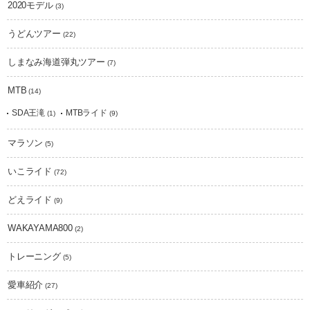
2020モデル
(3)
うどんツアー
(22)
しまなみ海道弾丸ツアー
(7)
MTB
(14)
SDA王滝
MTBライド
(1)
(9)
マラソン
(5)
いこライド
(72)
どえライド
(9)
WAKAYAMA800
(2)
トレーニング
(5)
愛車紹介
(27)