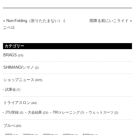
«
Non-Folding（折りたたまない）ミ
雨降る前にいこライド
»
ニベロ
カテゴリー
BRAGS
(10)
SHIMANO/シマノ
(2)
ショップニュース
(305)
試乗会
(7)
トライアスロン
(44)
JTU登録
大会結果
TRIトレーニング
ウェットスーツ
(2)
(23)
(7)
(2)
ブルべ
(40)