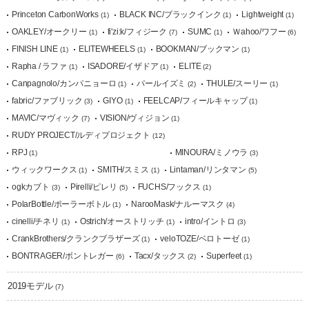
Princeton CarbonWorks
BLACK INC/ブラックインク
Lightweight
(1)
(1)
(1)
OAKLEY/オークリー
fi'zi:k/フィジーク
SUMC
Ｗahoo/ワフー
(1)
(7)
(1)
(6)
FINISH LINE
ELITEWHEELS
BOOKMAN/ブックマン
(1)
(1)
(1)
Rapha / ラファ
ISADORE/イザドア
ELITE
(1)
(1)
(2)
Canpagnolo/カンパニョーロ
パールイズミ
THULE/スーリー
(1)
(2)
(1)
fabric/ファブリック
GIYO
FEELCAP/フィールキャップ
(3)
(1)
(1)
MAVIC/マヴィック
VISION/ヴィジョン
(7)
(1)
RUDY PROJECT/ルディプロジェクト
(12)
RPJ
MINOURA/ミノウラ
(1)
(3)
ウィックワークス
SMITH/スミス
Lintaman/リンタマン
(1)
(1)
(5)
ogkカブト
Pirelli/ピレリ
FUCHS/フックス
(3)
(5)
(1)
PolarBottle/ポーラーボトル
NarooMask/ナルーマスク
(1)
(4)
cinelli/チネリ
Ostrich/オーストリッチ
intro/イントロ
(1)
(1)
(3)
CrankBrothers/クランクブラザーズ
veloTOZE/ベロトーゼ
(1)
(1)
BONTRAGER/ボントレガー
Tacx/タックス
Superfeet
(6)
(2)
(1)
2019モデル
(7)