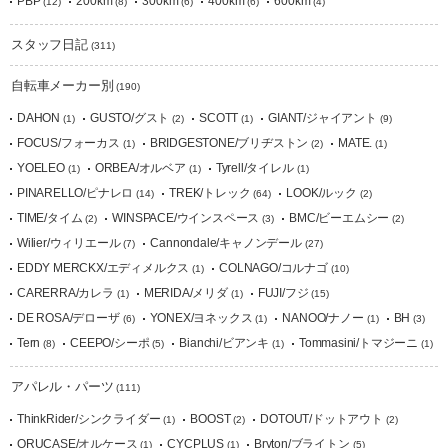
PBP
200km
300km
400km
600km
(12)
(8)
(6)
(6)
(4)
スタッフ日記
(311)
自転車メーカー別
(190)
DAHON
GUSTO/グスト
SCOTT
GIANT/ジャイアント
(1)
(2)
(1)
(9)
FOCUS/フォーカス
BRIDGESTONE/ブリヂストン
MATE.
(1)
(2)
(1)
YOELEO
ORBEA/オルベア
Tyrell/タイレル
(1)
(1)
(1)
PINARELLO/ピナレロ
TREK/トレック
LOOK/ルック
(14)
(64)
(2)
TIME/タイム
WINSPACE/ウインスペース
BMC/ビーエムシー
(2)
(3)
(2)
Wilier/ウィリエール
Cannondale/キャノンデール
(7)
(27)
EDDY MERCKX/エディメルクス
COLNAGO/コルナゴ
(1)
(10)
CARERRA/カレラ
MERIDA/メリダ
FUJI/フジ
(1)
(1)
(15)
DE ROSA/デローザ
YONEX/ヨネックス
NANOO/ナノー
BH
(6)
(1)
(1)
(3)
Tern
CEEPO/シーポ
Bianchi/ビアンキ
Tommasini/トマジーニ
(8)
(5)
(1)
(1)
アパレル・パーツ
(111)
ThinkRider/シンクライダー
BOOST
DOTOUT/ドットアウト
(1)
(2)
(2)
ORUCASE/オルケース
CYCPLUS
Bryton/ブライトン
(1)
(1)
(5)