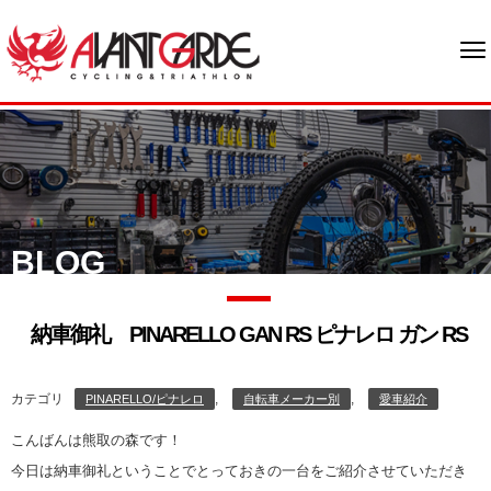
BLOG
納車御礼 PINARELLO GAN RS ピナレロ ガン RS
カテゴリ
,
,
PINARELLO/ピナレロ
自転車メーカー別
愛車紹介
こんばんは熊取の森です！
今日は納車御礼ということでとっておきの一台をご紹介させていただき