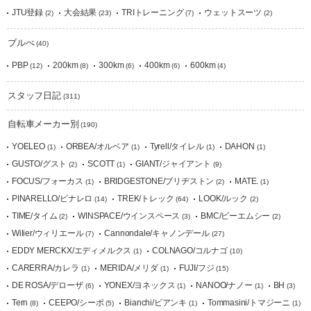
JTU登録
大会結果
TRIトレーニング
ウェットスーツ
(2)
(23)
(7)
(2)
ブルべ
(40)
PBP
200km
300km
400km
600km
(12)
(8)
(6)
(6)
(4)
スタッフ日記
(311)
自転車メーカー別
(190)
YOELEO
ORBEA/オルベア
Tyrell/タイレル
DAHON
(1)
(1)
(1)
(1)
GUSTO/グスト
SCOTT
GIANT/ジャイアント
(2)
(1)
(9)
FOCUS/フォーカス
BRIDGESTONE/ブリヂストン
MATE.
(1)
(2)
(1)
PINARELLO/ピナレロ
TREK/トレック
LOOK/ルック
(14)
(64)
(2)
TIME/タイム
WINSPACE/ウインスペース
BMC/ビーエムシー
(2)
(3)
(2)
Wilier/ウィリエール
Cannondale/キャノンデール
(7)
(27)
EDDY MERCKX/エディメルクス
COLNAGO/コルナゴ
(1)
(10)
CARERRA/カレラ
MERIDA/メリダ
FUJI/フジ
(1)
(1)
(15)
DE ROSA/デローザ
YONEX/ヨネックス
NANOO/ナノー
BH
(6)
(1)
(1)
(3)
Tern
CEEPO/シーポ
Bianchi/ビアンキ
Tommasini/トマジーニ
(8)
(5)
(1)
(1)