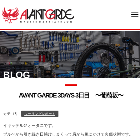
BLOG
AVANT GARDE 3DAYS 3日目 〜葡萄坂〜
カテゴリ
ツーリングレポート
イキッテル＠オータニです。
ブルベから引き続き日焼けしまくって肩から腕にかけて火傷状態です。