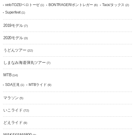
veloTOZE/ベロトーゼ
BONTRAGER/ボントレガー
Tacx/タックス
(1)
(6)
(2)
Superfeet
(1)
2019モデル
(7)
2020モデル
(3)
うどんツアー
(22)
しまなみ海道弾丸ツアー
(7)
MTB
(14)
SDA王滝
MTBライド
(1)
(9)
マラソン
(5)
いこライド
(72)
どえライド
(9)
WAKAYAMA800