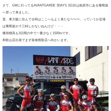
さて、GWに行ってるAVANTGARDE 3DAYS 3日目は柏原市にある葡萄坂
へ登って来ました。
昔、東大阪に住んでる時はここへもよく来たな〜〜〜。っていうか近場
は葡萄坂か十三峠しかないねんけど・・・
獲得標高も3日間の中で一番少なく1500mです。
和歌山店出発でまず泉南熊取店へ向かいます。