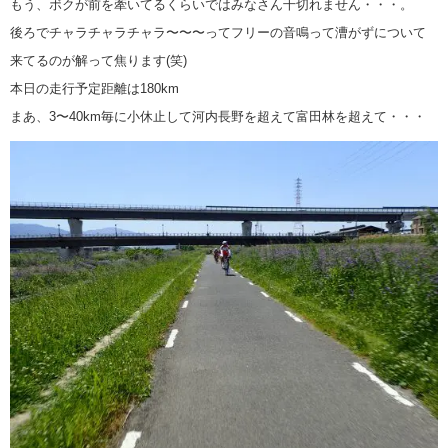
もう、ボクが前を牽いてるくらいではみなさん千切れません・・・。
後ろでチャラチャラチャラ〜〜〜ってフリーの音鳴って漕がずについて
来てるのが解って焦ります(笑)
本日の走行予定距離は180km
まあ、3〜40km毎に小休止して河内長野を超えて富田林を超えて・・・