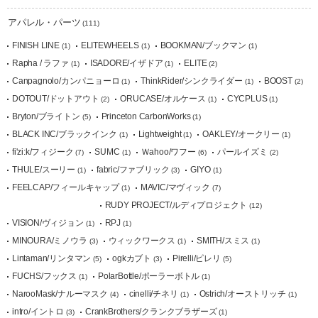
アパレル・パーツ
(111)
FINISH LINE
ELITEWHEELS
BOOKMAN/ブックマン
(1)
(1)
(1)
Rapha / ラファ
ISADORE/イザドア
ELITE
(1)
(1)
(2)
Canpagnolo/カンパニョーロ
ThinkRider/シンクライダー
BOOST
(1)
(1)
(2)
DOTOUT/ドットアウト
ORUCASE/オルケース
CYCPLUS
(2)
(1)
(1)
Bryton/ブライトン
Princeton CarbonWorks
(5)
(1)
BLACK INC/ブラックインク
Lightweight
OAKLEY/オークリー
(1)
(1)
(1)
fi'zi:k/フィジーク
SUMC
Ｗahoo/ワフー
パールイズミ
(7)
(1)
(6)
(2)
THULE/スーリー
fabric/ファブリック
GIYO
(1)
(3)
(1)
FEELCAP/フィールキャップ
MAVIC/マヴィック
(1)
(7)
RUDY PROJECT/ルディプロジェクト
(12)
VISION/ヴィジョン
RPJ
(1)
(1)
MINOURA/ミノウラ
ウィックワークス
SMITH/スミス
(3)
(1)
(1)
Lintaman/リンタマン
ogkカブト
Pirelli/ピレリ
(5)
(3)
(5)
FUCHS/フックス
PolarBottle/ポーラーボトル
(1)
(1)
NarooMask/ナルーマスク
cinelli/チネリ
Ostrich/オーストリッチ
(4)
(1)
(1)
intro/イントロ
CrankBrothers/クランクブラザーズ
(3)
(1)