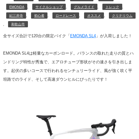
,
,
,
,
EMONDA
サイクルショップ
グルメライド
トレック
,
,
,
,
紀三井寺
初心者
ロードレース
オススメ
クリテリウム
,
和歌山市
全サイズ合計で120台の限定バイク「
EMONDA SL4
」が入荷しました！
EMONDA SL4は軽量なカーボンロード。バランスの取れた走りの質とハ
ンドリング特性が秀逸で、エアロチューブ形状がその速さを引き出しま
す。起伏の多いコースで行われるセンチュリーライド、風が強く吹く平
坦路でのライド、そして高速ダウンヒルにぴったりです！