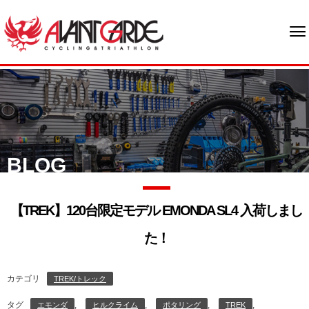
BLOG
【TREK】120台限定モデル EMONDA SL4 入荷しまし
た！
カテゴリ
TREK/トレック
タグ
,
,
,
,
エモンダ
ヒルクライム
ポタリング
TREK