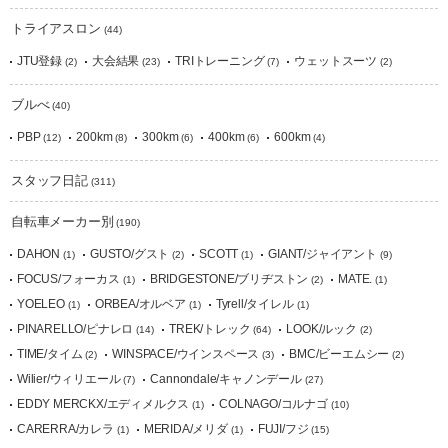
トライアスロン
(44)
JTU登録
大会結果
TRIトレーニング
ウェットスーツ
(2)
(23)
(7)
(2)
ブルべ
(40)
PBP
200km
300km
400km
600km
(12)
(8)
(6)
(6)
(4)
スタッフ日記
(311)
自転車メーカー別
(190)
DAHON
GUSTO/グスト
SCOTT
GIANT/ジャイアント
(1)
(2)
(1)
(9)
FOCUS/フォーカス
BRIDGESTONE/ブリヂストン
MATE.
(1)
(2)
(1)
YOELEO
ORBEA/オルベア
Tyrell/タイレル
(1)
(1)
(1)
PINARELLO/ピナレロ
TREK/トレック
LOOK/ルック
(14)
(64)
(2)
TIME/タイム
WINSPACE/ウインスペース
BMC/ビーエムシー
(2)
(3)
(2)
Wilier/ウィリエール
Cannondale/キャノンデール
(7)
(27)
EDDY MERCKX/エディメルクス
COLNAGO/コルナゴ
(1)
(10)
CARERRA/カレラ
MERIDA/メリダ
FUJI/フジ
(1)
(1)
(15)