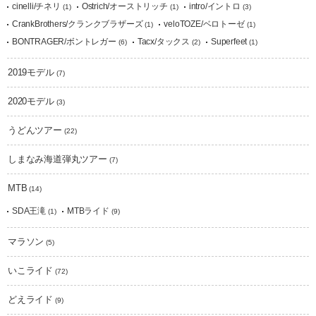
cinelli/チネリ
Ostrich/オーストリッチ
intro/イントロ
(1)
(1)
(3)
CrankBrothers/クランクブラザーズ
veloTOZE/ベロトーゼ
(1)
(1)
BONTRAGER/ボントレガー
Tacx/タックス
Superfeet
(6)
(2)
(1)
2019モデル
(7)
2020モデル
(3)
うどんツアー
(22)
しまなみ海道弾丸ツアー
(7)
MTB
(14)
SDA王滝
MTBライド
(1)
(9)
マラソン
(5)
いこライド
(72)
どえライド
(9)