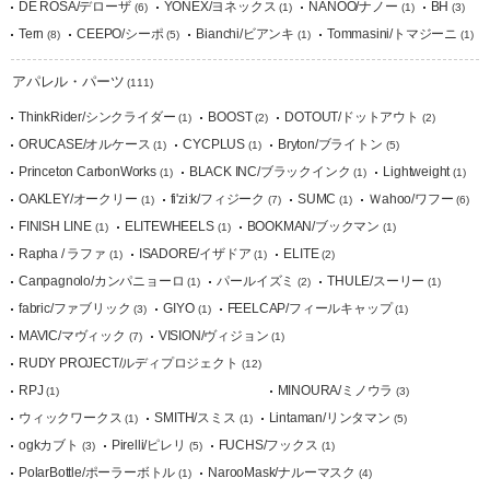
DE ROSA/デローザ
YONEX/ヨネックス
NANOO/ナノー
BH
(6)
(1)
(1)
(3)
Tern
CEEPO/シーポ
Bianchi/ビアンキ
Tommasini/トマジーニ
(8)
(5)
(1)
(1)
アパレル・パーツ
(111)
ThinkRider/シンクライダー
BOOST
DOTOUT/ドットアウト
(1)
(2)
(2)
ORUCASE/オルケース
CYCPLUS
Bryton/ブライトン
(1)
(1)
(5)
Princeton CarbonWorks
BLACK INC/ブラックインク
Lightweight
(1)
(1)
(1)
OAKLEY/オークリー
fi'zi:k/フィジーク
SUMC
Ｗahoo/ワフー
(1)
(7)
(1)
(6)
FINISH LINE
ELITEWHEELS
BOOKMAN/ブックマン
(1)
(1)
(1)
Rapha / ラファ
ISADORE/イザドア
ELITE
(1)
(1)
(2)
Canpagnolo/カンパニョーロ
パールイズミ
THULE/スーリー
(1)
(2)
(1)
fabric/ファブリック
GIYO
FEELCAP/フィールキャップ
(3)
(1)
(1)
MAVIC/マヴィック
VISION/ヴィジョン
(7)
(1)
RUDY PROJECT/ルディプロジェクト
(12)
RPJ
MINOURA/ミノウラ
(1)
(3)
ウィックワークス
SMITH/スミス
Lintaman/リンタマン
(1)
(1)
(5)
ogkカブト
Pirelli/ピレリ
FUCHS/フックス
(3)
(5)
(1)
PolarBottle/ポーラーボトル
NarooMask/ナルーマスク
(1)
(4)