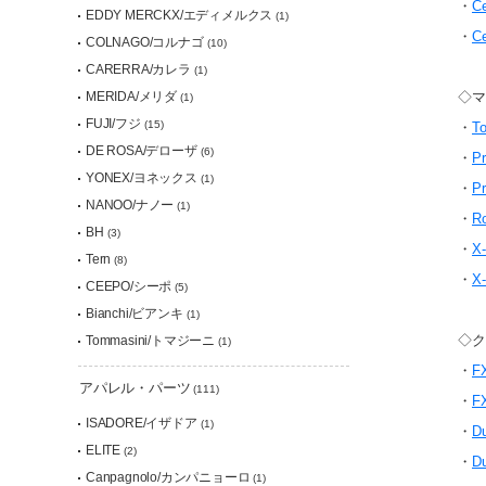
・
C
EDDY MERCKX/エディメルクス
(1)
・
C
COLNAGO/コルナゴ
(10)
CARERRA/カレラ
(1)
◇マ
MERIDA/メリダ
(1)
FUJI/フジ
(15)
・
To
DE ROSA/デローザ
(6)
・
Pr
YONEX/ヨネックス
(1)
・
Pr
NANOO/ナノー
(1)
・
R
BH
(3)
・
X-
Tern
(8)
・
X-
CEEPO/シーポ
(5)
Bianchi/ビアンキ
(1)
◇ク
Tommasini/トマジーニ
(1)
・
F
アパレル・パーツ
(111)
・
F
ISADORE/イザドア
(1)
・
Du
ELITE
(2)
・
Du
Canpagnolo/カンパニョーロ
(1)