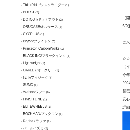
ThinkRider/シンクライダー
(1)
BOOST
(2)
【開
DOTOUT/ドットアウト
(2)
6/
ORUCASE/オルケース
(1)
CYCPLUS
(1)
Bryton/ブライトン
(5)
ご来
Princeton CarbonWorks
(1)
BLACK INC/ブラックインク
(1)
☆☆
Lightweight
(1)
【イ
OAKLEY/オークリー
(1)
今年
fi'zi:k/フィジーク
(7)
20
SUMC
(1)
琵琶
Ｗahoo/ワフー
(6)
安心
FINISH LINE
(1)
ELITEWHEELS
詳細
(1)
BOOKMAN/ブックマン
(1)
Rapha / ラファ
(1)
パールイズミ
(2)