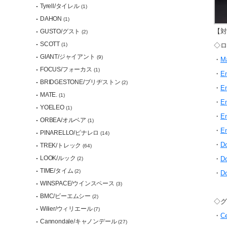
Tyrell/タイレル
(1)
DAHON
(1)
【対
GUSTO/グスト
(2)
SCOTT
◇ロ
(1)
GIANT/ジャイアント
(9)
・
M
FOCUS/フォーカス
(1)
・
E
BRIDGESTONE/ブリヂストン
(2)
・
E
MATE.
(1)
・
E
YOELEO
(1)
・
E
ORBEA/オルベア
(1)
・
E
PINARELLO/ピナレロ
(14)
・
D
TREK/トレック
(64)
LOOK/ルック
・
D
(2)
TIME/タイム
(2)
・
D
WINSPACE/ウインスペース
(3)
BMC/ビーエムシー
(2)
◇グ
Wilier/ウィリエール
(7)
・
C
Cannondale/キャノンデール
(27)