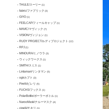
THULE/スーリー
(1)
fabric/ファブリック
(3)
GIYO
(1)
FEELCAP/フィールキャップ
(1)
MAVIC/マヴィック
(7)
VISION/ヴィジョン
(1)
RUDY PROJECT/ルディプロジェクト
(12)
RPJ
(1)
MINOURA/ミノウラ
(3)
ウィックワークス
(1)
SMITH/スミス
(1)
Lintaman/リンタマン
(5)
ogkカブト
(3)
Pirelli/ピレリ
(5)
FUCHS/フックス
(1)
PolarBottle/ポーラーボトル
(1)
NarooMask/ナルーマスク
(4)
cinelli/チネリ
(1)