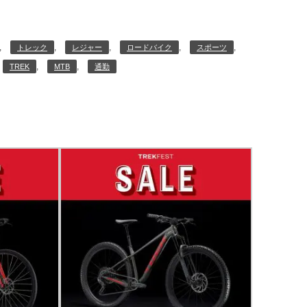
,
,
,
,
,
トレック
レジャー
ロードバイク
スポーツ
,
,
TREK
MTB
通勤