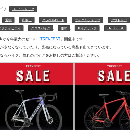
ゴリ
TREK/トレック
,
,
,
,
通学
和歌山
グラベルロード
サイクルショップ
アウトドア
,
,
,
,
,
アクティビティ
クロスバイク
趣味
サイクリング
TREKFEST
EKが今年最大のセール「
TREKFEST
」開催中です！
が少なくなっていたり、完売になっている商品も出てきています。
なるバイク、憧れのバイクをお探しの方はご相談ください。