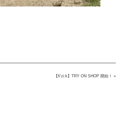
【fi’zi:k】TRY ON SHOP 開始！
»