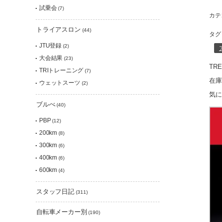
試乗会
(7)
カテ
トライアスロン
(44)
タグ
JTU登録
(2)
大会結果
(23)
TR
TRIトレーニング
(7)
在庫
ウェットスーツ
(2)
気に
ブルべ
(40)
PBP
(12)
200km
(8)
300km
(6)
400km
(6)
600km
(4)
スタッフ日記
(311)
自転車メーカー別
(190)