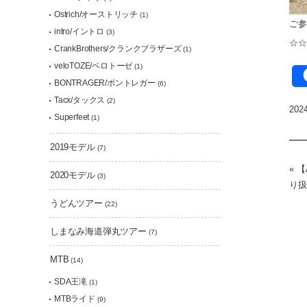
Ostrich/オーストリッチ
(1)
ご参
intro/イントロ
(3)
☆☆
CrankBrothers/クランクブラザーズ
(1)
veloTOZE/ベロトーゼ
(1)
BONTRAGER/ボントレガー
(6)
Tacx/タックス
(2)
20
Superfeet
(1)
2019モデル
(7)
«
【
2020モデル
(3)
り扱
うどんツアー
(22)
しまなみ海道弾丸ツアー
(7)
MTB
(14)
SDA王滝
(1)
MTBライド
(9)