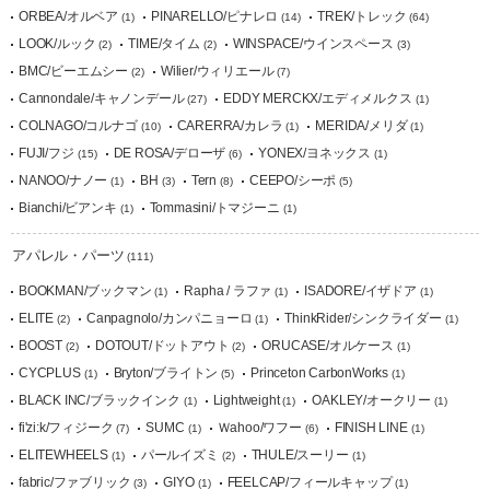
ORBEA/オルベア
PINARELLO/ピナレロ
TREK/トレック
(1)
(14)
(64)
LOOK/ルック
TIME/タイム
WINSPACE/ウインスペース
(2)
(2)
(3)
BMC/ビーエムシー
Wilier/ウィリエール
(2)
(7)
Cannondale/キャノンデール
EDDY MERCKX/エディメルクス
(27)
(1)
COLNAGO/コルナゴ
CARERRA/カレラ
MERIDA/メリダ
(10)
(1)
(1)
FUJI/フジ
DE ROSA/デローザ
YONEX/ヨネックス
(15)
(6)
(1)
NANOO/ナノー
BH
Tern
CEEPO/シーポ
(1)
(3)
(8)
(5)
Bianchi/ビアンキ
Tommasini/トマジーニ
(1)
(1)
アパレル・パーツ
(111)
BOOKMAN/ブックマン
Rapha / ラファ
ISADORE/イザドア
(1)
(1)
(1)
ELITE
Canpagnolo/カンパニョーロ
ThinkRider/シンクライダー
(2)
(1)
(1)
BOOST
DOTOUT/ドットアウト
ORUCASE/オルケース
(2)
(2)
(1)
CYCPLUS
Bryton/ブライトン
Princeton CarbonWorks
(1)
(5)
(1)
BLACK INC/ブラックインク
Lightweight
OAKLEY/オークリー
(1)
(1)
(1)
fi'zi:k/フィジーク
SUMC
Ｗahoo/ワフー
FINISH LINE
(7)
(1)
(6)
(1)
ELITEWHEELS
パールイズミ
THULE/スーリー
(1)
(2)
(1)
fabric/ファブリック
GIYO
FEELCAP/フィールキャップ
(3)
(1)
(1)