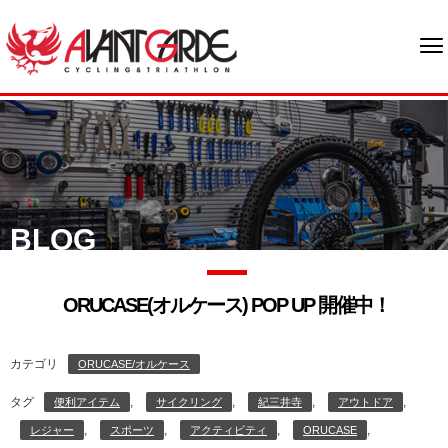
BLOG
ORUCASE(オルケース) POP UP 開催中！
カテゴリ
ORUCASE/オルケース
タグ
,
,
,
,
便利アイテム
サイクリング
紀三井寺
アウトドア
,
,
,
,
レジャー
スポーツ
アクティビティ
ORUCASE