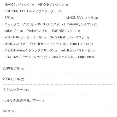
MAVIC/マヴィック
VISION/ヴィジョン
(7)
(1)
RUDY PROJECT/ルディプロジェクト
(12)
RPJ
MINOURA/ミノウラ
(1)
(3)
ウィックワークス
SMITH/スミス
Lintaman/リンタマン
(1)
(1)
(5)
ogkカブト
Pirelli/ピレリ
FUCHS/フックス
(3)
(5)
(1)
PolarBottle/ポーラーボトル
NarooMask/ナルーマスク
(1)
(4)
cinelli/チネリ
Ostrich/オーストリッチ
intro/イントロ
(1)
(1)
(3)
CrankBrothers/クランクブラザーズ
veloTOZE/ベロトーゼ
(1)
(1)
BONTRAGER/ボントレガー
Tacx/タックス
Superfeet
(6)
(2)
(1)
2019モデル
(7)
2020モデル
(3)
うどんツアー
(22)
しまなみ海道弾丸ツアー
(7)
MTB
(14)