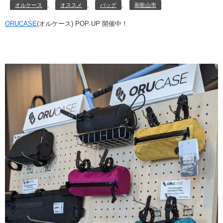
,
,
,
オルケース
オススメ
バッグ
和歌山市
ORUCASE
(オルケース) POP UP 開催中！