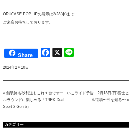
ORUCASE POP UPの展示は2/28(水)まで！
ご来店お待ちしております。
Facebook
X
Line
Share
2024年2月10日
«
舗装路も砂利道もこれ１台でオー
いこライド予告 2月18日(日)富士ヒ
ルラウンドに楽しめる「TREK Dual
ル道場〜己を知る〜
»
Sport 2 Gen 5」
カテゴリー