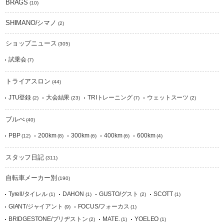
BRAGS
(10)
SHIMANO/シマノ
(2)
ショップニュース
(305)
試乗会
(7)
トライアスロン
(44)
JTU登録
大会結果
TRIトレーニング
ウェットスーツ
(2)
(23)
(7)
(2)
ブルべ
(40)
PBP
200km
300km
400km
600km
(12)
(8)
(6)
(6)
(4)
スタッフ日記
(311)
自転車メーカー別
(190)
Tyrell/タイレル
DAHON
GUSTO/グスト
SCOTT
(1)
(1)
(2)
(1)
GIANT/ジャイアント
FOCUS/フォーカス
(9)
(1)
BRIDGESTONE/ブリヂストン
MATE.
YOELEO
(2)
(1)
(1)