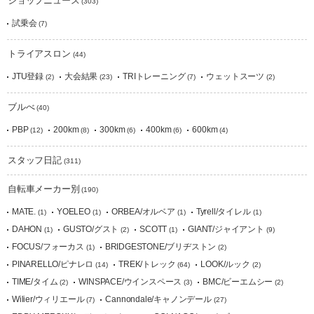
ショップニュース
(303)
試乗会
(7)
トライアスロン
(44)
JTU登録
大会結果
TRIトレーニング
ウェットスーツ
(2)
(23)
(7)
(2)
ブルべ
(40)
PBP
200km
300km
400km
600km
(12)
(8)
(6)
(6)
(4)
スタッフ日記
(311)
自転車メーカー別
(190)
MATE.
YOELEO
ORBEA/オルベア
Tyrell/タイレル
(1)
(1)
(1)
(1)
DAHON
GUSTO/グスト
SCOTT
GIANT/ジャイアント
(1)
(2)
(1)
(9)
FOCUS/フォーカス
BRIDGESTONE/ブリヂストン
(1)
(2)
PINARELLO/ピナレロ
TREK/トレック
LOOK/ルック
(14)
(64)
(2)
TIME/タイム
WINSPACE/ウインスペース
BMC/ビーエムシー
(2)
(3)
(2)
Wilier/ウィリエール
Cannondale/キャノンデール
(7)
(27)