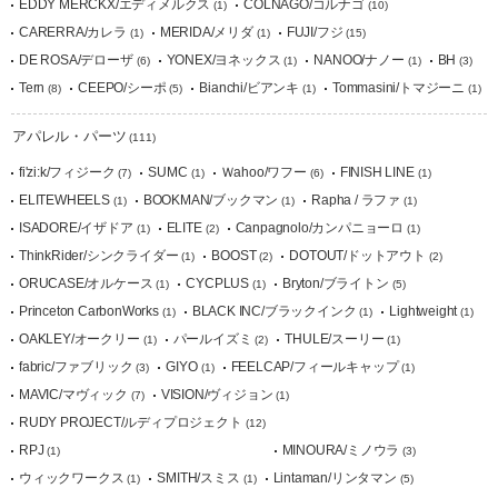
EDDY MERCKX/エディメルクス
COLNAGO/コルナゴ
(1)
(10)
CARERRA/カレラ
MERIDA/メリダ
FUJI/フジ
(1)
(1)
(15)
DE ROSA/デローザ
YONEX/ヨネックス
NANOO/ナノー
BH
(6)
(1)
(1)
(3)
Tern
CEEPO/シーポ
Bianchi/ビアンキ
Tommasini/トマジーニ
(8)
(5)
(1)
(1)
アパレル・パーツ
(111)
fi'zi:k/フィジーク
SUMC
Ｗahoo/ワフー
FINISH LINE
(7)
(1)
(6)
(1)
ELITEWHEELS
BOOKMAN/ブックマン
Rapha / ラファ
(1)
(1)
(1)
ISADORE/イザドア
ELITE
Canpagnolo/カンパニョーロ
(1)
(2)
(1)
ThinkRider/シンクライダー
BOOST
DOTOUT/ドットアウト
(1)
(2)
(2)
ORUCASE/オルケース
CYCPLUS
Bryton/ブライトン
(1)
(1)
(5)
Princeton CarbonWorks
BLACK INC/ブラックインク
Lightweight
(1)
(1)
(1)
OAKLEY/オークリー
パールイズミ
THULE/スーリー
(1)
(2)
(1)
fabric/ファブリック
GIYO
FEELCAP/フィールキャップ
(3)
(1)
(1)
MAVIC/マヴィック
VISION/ヴィジョン
(7)
(1)
RUDY PROJECT/ルディプロジェクト
(12)
RPJ
MINOURA/ミノウラ
(1)
(3)
ウィックワークス
SMITH/スミス
Lintaman/リンタマン
(1)
(1)
(5)