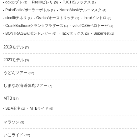
ogkカブト
Pirelli/ピレリ
FUCHS/フックス
(3)
(5)
(1)
PolarBottle/ポーラーボトル
NarooMask/ナルーマスク
(1)
(4)
cinelli/チネリ
Ostrich/オーストリッチ
intro/イントロ
(1)
(1)
(3)
CrankBrothers/クランクブラザーズ
veloTOZE/ベロトーゼ
(1)
(1)
BONTRAGER/ボントレガー
Tacx/タックス
Superfeet
(6)
(2)
(1)
2019モデル
(7)
2020モデル
(3)
うどんツアー
(22)
しまなみ海道弾丸ツアー
(7)
MTB
(14)
SDA王滝
MTBライド
(1)
(9)
マラソン
(5)
いこライド
(72)