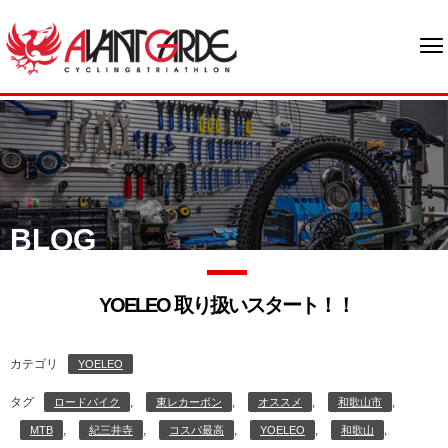
BLOG
YOELEO 取り扱いスタート！！
カテゴリ
YOELEO
タグ
,
,
,
,
ロードバイク
東レカーボン
オススメ
和歌山市
,
,
,
,
,
MTB
紀三井寺
コスパ最高
YOELEO
和歌山