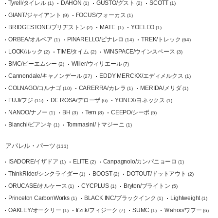
Tyrell/タイレル
DAHON
GUSTO/グスト
SCOTT
(1)
(1)
(2)
(1)
GIANT/ジャイアント
FOCUS/フォーカス
(9)
(1)
BRIDGESTONE/ブリヂストン
MATE.
YOELEO
(2)
(1)
(1)
ORBEA/オルベア
PINARELLO/ピナレロ
TREK/トレック
(1)
(14)
(64)
LOOK/ルック
TIME/タイム
WINSPACE/ウインスペース
(2)
(2)
(3)
BMC/ビーエムシー
Wilier/ウィリエール
(2)
(7)
Cannondale/キャノンデール
EDDY MERCKX/エディメルクス
(27)
(1)
COLNAGO/コルナゴ
CARERRA/カレラ
MERIDA/メリダ
(10)
(1)
(1)
FUJI/フジ
DE ROSA/デローザ
YONEX/ヨネックス
(15)
(6)
(1)
NANOO/ナノー
BH
Tern
CEEPO/シーポ
(1)
(3)
(8)
(5)
Bianchi/ビアンキ
Tommasini/トマジーニ
(1)
(1)
アパレル・パーツ
(111)
ISADORE/イザドア
ELITE
Canpagnolo/カンパニョーロ
(1)
(2)
(1)
ThinkRider/シンクライダー
BOOST
DOTOUT/ドットアウト
(1)
(2)
(2)
ORUCASE/オルケース
CYCPLUS
Bryton/ブライトン
(1)
(1)
(5)
Princeton CarbonWorks
BLACK INC/ブラックインク
Lightweight
(1)
(1)
(1)
OAKLEY/オークリー
fi'zi:k/フィジーク
SUMC
Ｗahoo/ワフー
(1)
(7)
(1)
(6)