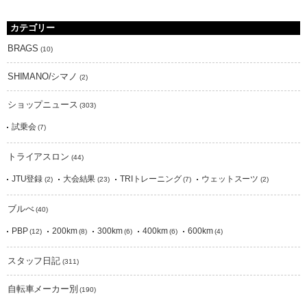
カテゴリー
BRAGS
(10)
SHIMANO/シマノ
(2)
ショップニュース
(303)
試乗会
(7)
トライアスロン
(44)
JTU登録
大会結果
TRIトレーニング
ウェットスーツ
(2)
(23)
(7)
(2)
ブルべ
(40)
PBP
200km
300km
400km
600km
(12)
(8)
(6)
(6)
(4)
スタッフ日記
(311)
自転車メーカー別
(190)