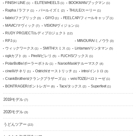
FINISH LINE
ELITEWHEELS
BOOKMAN/ブックマン
(1)
(1)
(1)
Rapha / ラファ
パールイズミ
THULE/スーリー
(1)
(2)
(1)
fabric/ファブリック
GIYO
FEELCAP/フィールキャップ
(3)
(1)
(1)
MAVIC/マヴィック
VISION/ヴィジョン
(7)
(1)
RUDY PROJECT/ルディプロジェクト
(12)
RPJ
MINOURA/ミノウラ
(1)
(3)
ウィックワークス
SMITH/スミス
Lintaman/リンタマン
(1)
(1)
(5)
ogkカブト
Pirelli/ピレリ
FUCHS/フックス
(3)
(5)
(1)
PolarBottle/ポーラーボトル
NarooMask/ナルーマスク
(1)
(4)
cinelli/チネリ
Ostrich/オーストリッチ
intro/イントロ
(1)
(1)
(3)
CrankBrothers/クランクブラザーズ
veloTOZE/ベロトーゼ
(1)
(1)
BONTRAGER/ボントレガー
Tacx/タックス
Superfeet
(6)
(2)
(1)
2019モデル
(7)
2020モデル
(3)
うどんツアー
(22)