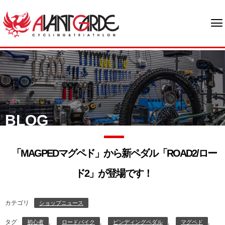
BLOG
「MAGPEDマグペド」から新ペダル「ROAD2/ロー
ド2」が登場です！
カテゴリ
ショップニュース
タグ
,
,
,
,
初心者
ロードバイク
ビンディングペダル
マグペド