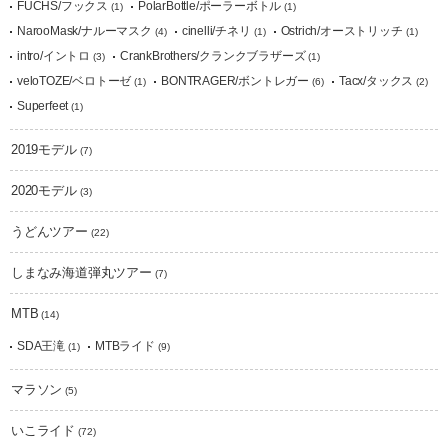
FUCHS/フックス
PolarBottle/ポーラーボトル
(1)
(1)
NarooMask/ナルーマスク
cinelli/チネリ
Ostrich/オーストリッチ
(4)
(1)
(1)
intro/イントロ
CrankBrothers/クランクブラザーズ
(3)
(1)
veloTOZE/ベロトーゼ
BONTRAGER/ボントレガー
Tacx/タックス
(1)
(6)
(2)
Superfeet
(1)
2019モデル
(7)
2020モデル
(3)
うどんツアー
(22)
しまなみ海道弾丸ツアー
(7)
MTB
(14)
SDA王滝
MTBライド
(1)
(9)
マラソン
(5)
いこライド
(72)