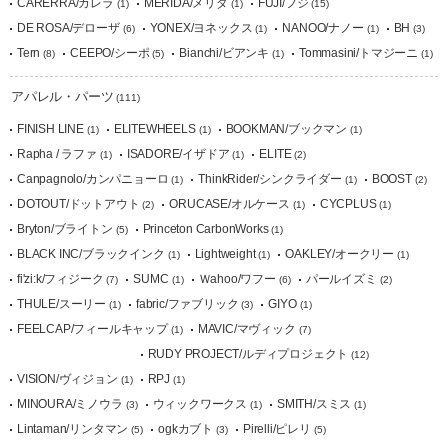
CARERRA/カレラ
MERIDA/メリダ
FUJI/フジ
(1)
(1)
(15)
DE ROSA/デローザ
YONEX/ヨネックス
NANOO/ナノー
BH
(6)
(1)
(1)
(3)
Tern
CEEPO/シーポ
Bianchi/ビアンキ
Tommasini/トマジーニ
(8)
(5)
(1)
(1)
アパレル・パーツ
(111)
FINISH LINE
ELITEWHEELS
BOOKMAN/ブックマン
(1)
(1)
(1)
Rapha / ラファ
ISADORE/イザドア
ELITE
(1)
(1)
(2)
Canpagnolo/カンパニョーロ
ThinkRider/シンクライダー
BOOST
(1)
(1)
(2)
DOTOUT/ドットアウト
ORUCASE/オルケース
CYCPLUS
(2)
(1)
(1)
Bryton/ブライトン
Princeton CarbonWorks
(5)
(1)
BLACK INC/ブラックインク
Lightweight
OAKLEY/オークリー
(1)
(1)
(1)
fi'zi:k/フィジーク
SUMC
Ｗahoo/ワフー
パールイズミ
(7)
(1)
(6)
(2)
THULE/スーリー
fabric/ファブリック
GIYO
(1)
(3)
(1)
FEELCAP/フィールキャップ
MAVIC/マヴィック
(1)
(7)
RUDY PROJECT/ルディプロジェクト
(12)
VISION/ヴィジョン
RPJ
(1)
(1)
MINOURA/ミノウラ
ウィックワークス
SMITH/スミス
(3)
(1)
(1)
Lintaman/リンタマン
ogkカブト
Pirelli/ピレリ
(5)
(3)
(5)