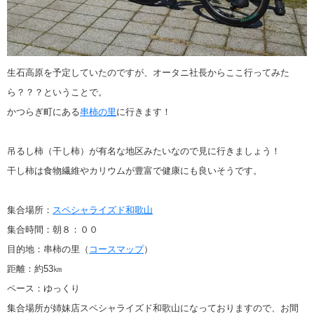
生石高原を予定していたのですが、オータニ社長からここ行ってみた
ら？？？ということで。
かつらぎ町にある
串柿の里
に行きます！
吊るし柿（干し柿）が有名な地区みたいなので見に行きましょう！
干し柿は食物繊維やカリウムが豊富で健康にも良いそうです。
集合場所：
スペシャライズド和歌山
集合時間：朝８：００
目的地：串柿の里（
コースマップ
）
距離：約53㎞
ペース：ゆっくり
集合場所が姉妹店スペシャライズド和歌山になっておりますので、お間