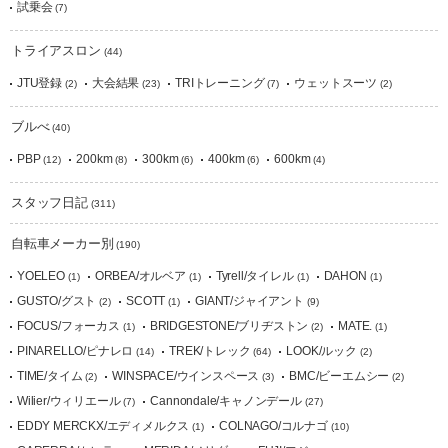
試乗会
(7)
トライアスロン
(44)
JTU登録
大会結果
TRIトレーニング
ウェットスーツ
(2)
(23)
(7)
(2)
ブルべ
(40)
PBP
200km
300km
400km
600km
(12)
(8)
(6)
(6)
(4)
スタッフ日記
(311)
自転車メーカー別
(190)
YOELEO
ORBEA/オルベア
Tyrell/タイレル
DAHON
(1)
(1)
(1)
(1)
GUSTO/グスト
SCOTT
GIANT/ジャイアント
(2)
(1)
(9)
FOCUS/フォーカス
BRIDGESTONE/ブリヂストン
MATE.
(1)
(2)
(1)
PINARELLO/ピナレロ
TREK/トレック
LOOK/ルック
(14)
(64)
(2)
TIME/タイム
WINSPACE/ウインスペース
BMC/ビーエムシー
(2)
(3)
(2)
Wilier/ウィリエール
Cannondale/キャノンデール
(7)
(27)
EDDY MERCKX/エディメルクス
COLNAGO/コルナゴ
(1)
(10)