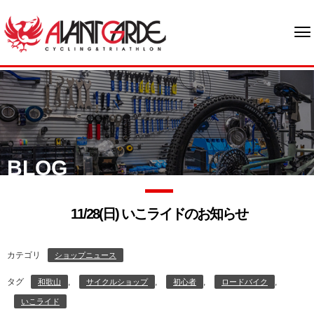
BLOG
11/28(日) いこライドのお知らせ
カテゴリ
ショップニュース
タグ
,
,
,
,
和歌山
サイクルショップ
初心者
ロードバイク
いこライド