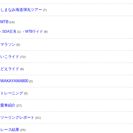
しまなみ海道弾丸ツアー
(7)
MTB
(14)
SDA王滝
MTBライド
(1)
(9)
マラソン
(5)
いこライド
(72)
どえライド
(9)
WAKAYAMA800
(2)
トレーニング
(5)
愛車紹介
(27)
ツーリングレポート
(21)
レース結果
(25)