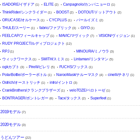
ISADORE/イザドア
ELITE
Canpagnolo/カンパニョーロ
(1)
(2)
(1)
ThinkRider/シンクライダー
BOOST
DOTOUT/ドットアウト
(1)
(2)
(2)
ORUCASE/オルケース
CYCPLUS
パールイズミ
(1)
(1)
(2)
THULE/スーリー
fabric/ファブリック
GIYO
(1)
(3)
(1)
FEELCAP/フィールキャップ
MAVIC/マヴィック
VISION/ヴィジョン
(1)
(7)
(1)
RUDY PROJECT/ルディプロジェクト
(12)
RPJ
MINOURA/ミノウラ
(1)
(3)
ウィックワークス
SMITH/スミス
Lintaman/リンタマン
(1)
(1)
(5)
ogkカブト
Pirelli/ピレリ
FUCHS/フックス
(3)
(5)
(1)
PolarBottle/ポーラーボトル
NarooMask/ナルーマスク
cinelli/チネリ
(1)
(4)
(1)
Ostrich/オーストリッチ
intro/イントロ
(1)
(3)
CrankBrothers/クランクブラザーズ
veloTOZE/ベロトーゼ
(1)
(1)
BONTRAGER/ボントレガー
Tacx/タックス
Superfeet
(6)
(2)
(1)
2019モデル
(7)
2020モデル
(3)
うどんツアー
(22)