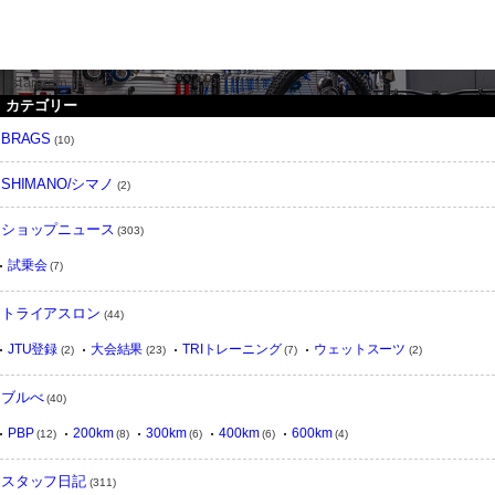
instargram feed
カテゴリー
BRAGS
(10)
SHIMANO/シマノ
(2)
ショップニュース
(303)
試乗会
(7)
トライアスロン
(44)
JTU登録
大会結果
TRIトレーニング
ウェットスーツ
(2)
(23)
(7)
(2)
ブルべ
(40)
PBP
200km
300km
400km
600km
(12)
(8)
(6)
(6)
(4)
スタッフ日記
(311)