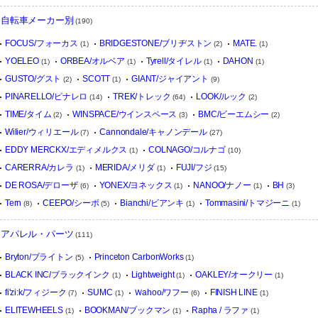
自転車メーカー別
(190)
FOCUS/フォーカス
BRIDGESTONE/ブリヂストン
MATE.
(1)
(2)
(1)
YOELEO
ORBEA/オルベア
Tyrell/タイレル
DAHON
(1)
(1)
(1)
(1)
GUSTO/グスト
SCOTT
GIANT/ジャイアント
(2)
(1)
(9)
PINARELLO/ピナレロ
TREK/トレック
LOOK/ルック
(14)
(64)
(2)
TIME/タイム
WINSPACE/ウインスペース
BMC/ビーエムシー
(2)
(3)
(2)
Wilier/ウィリエール
Cannondale/キャノンデール
(7)
(27)
EDDY MERCKX/エディメルクス
COLNAGO/コルナゴ
(1)
(10)
CARERRA/カレラ
MERIDA/メリダ
FUJI/フジ
(1)
(1)
(15)
DE ROSA/デローザ
YONEX/ヨネックス
NANOO/ナノー
BH
(6)
(1)
(1)
(3)
Tern
CEEPO/シーポ
Bianchi/ビアンキ
Tommasini/トマジーニ
(8)
(5)
(1)
(1)
アパレル・パーツ
(111)
Bryton/ブライトン
Princeton CarbonWorks
(5)
(1)
BLACK INC/ブラックインク
Lightweight
OAKLEY/オークリー
(1)
(1)
(1)
fi'zi:k/フィジーク
SUMC
Ｗahoo/ワフー
FINISH LINE
(7)
(1)
(6)
(1)
ELITEWHEELS
BOOKMAN/ブックマン
Rapha / ラファ
(1)
(1)
(1)