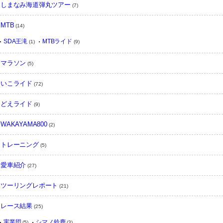
しまなみ海道弾丸ツアー
(7)
MTB
(14)
SDA王滝
MTBライド
(1)
(9)
マラソン
(5)
いこライド
(72)
どえライド
(9)
WAKAYAMA800
(2)
トレーニング
(5)
愛車紹介
(27)
ツーリングレポート
(21)
レース結果
(25)
実業団
シマノ鈴鹿
(5)
(3)