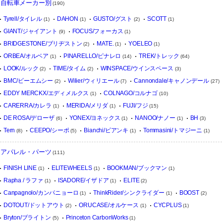
自転車メーカー別
(190)
Tyrell/タイレル
DAHON
GUSTO/グスト
SCOTT
(1)
(1)
(2)
(1)
GIANT/ジャイアント
FOCUS/フォーカス
(9)
(1)
BRIDGESTONE/ブリヂストン
MATE.
YOELEO
(2)
(1)
(1)
ORBEA/オルベア
PINARELLO/ピナレロ
TREK/トレック
(1)
(14)
(64)
LOOK/ルック
TIME/タイム
WINSPACE/ウインスペース
(2)
(2)
(3)
BMC/ビーエムシー
Wilier/ウィリエール
Cannondale/キャノンデール
(2)
(7)
(27)
EDDY MERCKX/エディメルクス
COLNAGO/コルナゴ
(1)
(10)
CARERRA/カレラ
MERIDA/メリダ
FUJI/フジ
(1)
(1)
(15)
DE ROSA/デローザ
YONEX/ヨネックス
NANOO/ナノー
BH
(6)
(1)
(1)
(3)
Tern
CEEPO/シーポ
Bianchi/ビアンキ
Tommasini/トマジーニ
(8)
(5)
(1)
(1)
アパレル・パーツ
(111)
FINISH LINE
ELITEWHEELS
BOOKMAN/ブックマン
(1)
(1)
(1)
Rapha / ラファ
ISADORE/イザドア
ELITE
(1)
(1)
(2)
Canpagnolo/カンパニョーロ
ThinkRider/シンクライダー
BOOST
(1)
(1)
(2)
DOTOUT/ドットアウト
ORUCASE/オルケース
CYCPLUS
(2)
(1)
(1)
Bryton/ブライトン
Princeton CarbonWorks
(5)
(1)