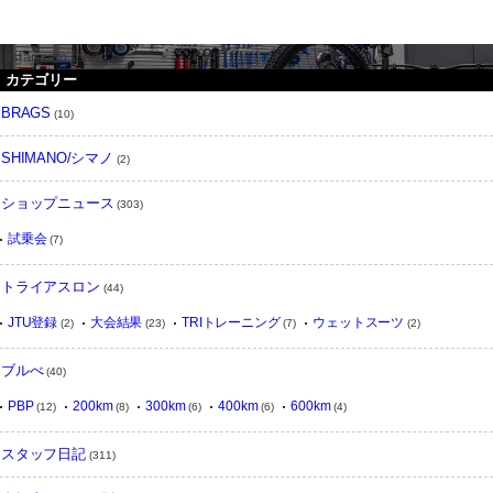
instargram feed
カテゴリー
BRAGS
(10)
SHIMANO/シマノ
(2)
ショップニュース
(303)
試乗会
(7)
トライアスロン
(44)
JTU登録
大会結果
TRIトレーニング
ウェットスーツ
(2)
(23)
(7)
(2)
ブルべ
(40)
PBP
200km
300km
400km
600km
(12)
(8)
(6)
(6)
(4)
スタッフ日記
(311)