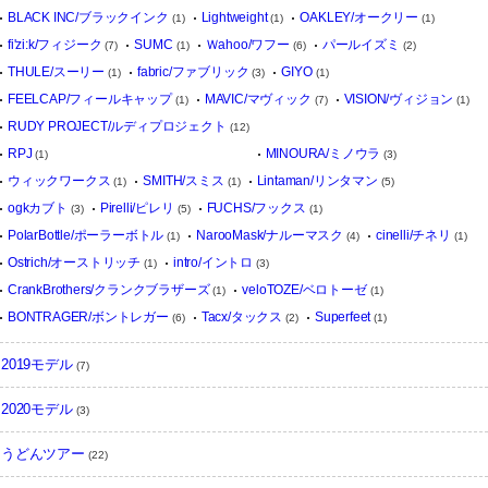
BLACK INC/ブラックインク
Lightweight
OAKLEY/オークリー
(1)
(1)
(1)
fi'zi:k/フィジーク
SUMC
Ｗahoo/ワフー
パールイズミ
(7)
(1)
(6)
(2)
THULE/スーリー
fabric/ファブリック
GIYO
(1)
(3)
(1)
FEELCAP/フィールキャップ
MAVIC/マヴィック
VISION/ヴィジョン
(1)
(7)
(1)
RUDY PROJECT/ルディプロジェクト
(12)
RPJ
MINOURA/ミノウラ
(1)
(3)
ウィックワークス
SMITH/スミス
Lintaman/リンタマン
(1)
(1)
(5)
ogkカブト
Pirelli/ピレリ
FUCHS/フックス
(3)
(5)
(1)
PolarBottle/ポーラーボトル
NarooMask/ナルーマスク
cinelli/チネリ
(1)
(4)
(1)
Ostrich/オーストリッチ
intro/イントロ
(1)
(3)
CrankBrothers/クランクブラザーズ
veloTOZE/ベロトーゼ
(1)
(1)
BONTRAGER/ボントレガー
Tacx/タックス
Superfeet
(6)
(2)
(1)
2019モデル
(7)
2020モデル
(3)
うどんツアー
(22)