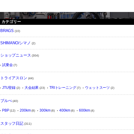
instargram feed
カテゴリー
BRAGS
(10)
SHIMANO/シマノ
(2)
ショップニュース
(304)
試乗会
(7)
トライアスロン
(44)
JTU登録
大会結果
TRIトレーニング
ウェットスーツ
(2)
(23)
(7)
(2)
ブルべ
(40)
PBP
200km
300km
400km
600km
(12)
(8)
(6)
(6)
(4)
スタッフ日記
(311)