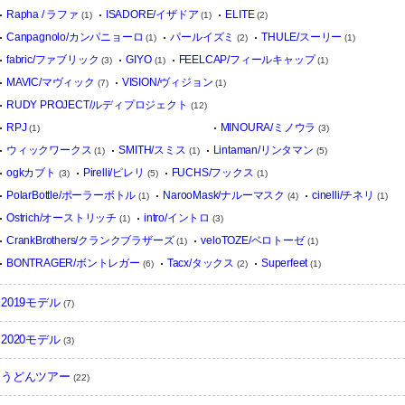
Rapha / ラファ
ISADORE/イザドア
ELITE
(1)
(1)
(2)
Canpagnolo/カンパニョーロ
パールイズミ
THULE/スーリー
(1)
(2)
(1)
fabric/ファブリック
GIYO
FEELCAP/フィールキャップ
(3)
(1)
(1)
MAVIC/マヴィック
VISION/ヴィジョン
(7)
(1)
RUDY PROJECT/ルディプロジェクト
(12)
RPJ
MINOURA/ミノウラ
(1)
(3)
ウィックワークス
SMITH/スミス
Lintaman/リンタマン
(1)
(1)
(5)
ogkカブト
Pirelli/ピレリ
FUCHS/フックス
(3)
(5)
(1)
PolarBottle/ポーラーボトル
NarooMask/ナルーマスク
cinelli/チネリ
(1)
(4)
(1)
Ostrich/オーストリッチ
intro/イントロ
(1)
(3)
CrankBrothers/クランクブラザーズ
veloTOZE/ベロトーゼ
(1)
(1)
BONTRAGER/ボントレガー
Tacx/タックス
Superfeet
(6)
(2)
(1)
2019モデル
(7)
2020モデル
(3)
うどんツアー
(22)