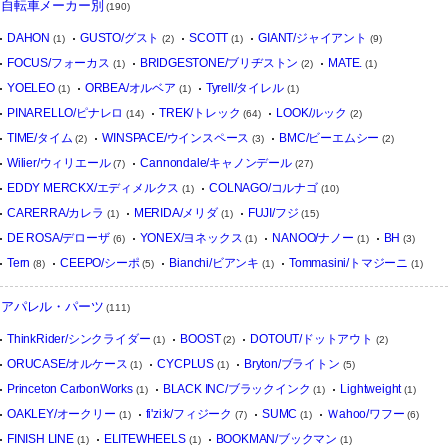
自転車メーカー別
(190)
DAHON
GUSTO/グスト
SCOTT
GIANT/ジャイアント
(1)
(2)
(1)
(9)
FOCUS/フォーカス
BRIDGESTONE/ブリヂストン
MATE.
(1)
(2)
(1)
YOELEO
ORBEA/オルベア
Tyrell/タイレル
(1)
(1)
(1)
PINARELLO/ピナレロ
TREK/トレック
LOOK/ルック
(14)
(64)
(2)
TIME/タイム
WINSPACE/ウインスペース
BMC/ビーエムシー
(2)
(3)
(2)
Wilier/ウィリエール
Cannondale/キャノンデール
(7)
(27)
EDDY MERCKX/エディメルクス
COLNAGO/コルナゴ
(1)
(10)
CARERRA/カレラ
MERIDA/メリダ
FUJI/フジ
(1)
(1)
(15)
DE ROSA/デローザ
YONEX/ヨネックス
NANOO/ナノー
BH
(6)
(1)
(1)
(3)
Tern
CEEPO/シーポ
Bianchi/ビアンキ
Tommasini/トマジーニ
(8)
(5)
(1)
(1)
アパレル・パーツ
(111)
ThinkRider/シンクライダー
BOOST
DOTOUT/ドットアウト
(1)
(2)
(2)
ORUCASE/オルケース
CYCPLUS
Bryton/ブライトン
(1)
(1)
(5)
Princeton CarbonWorks
BLACK INC/ブラックインク
Lightweight
(1)
(1)
(1)
OAKLEY/オークリー
fi'zi:k/フィジーク
SUMC
Ｗahoo/ワフー
(1)
(7)
(1)
(6)
FINISH LINE
ELITEWHEELS
BOOKMAN/ブックマン
(1)
(1)
(1)