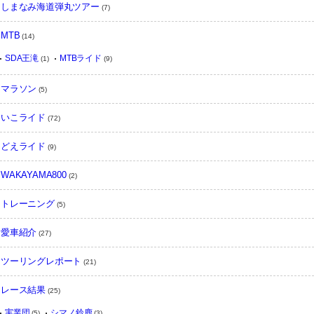
しまなみ海道弾丸ツアー
(7)
MTB
(14)
SDA王滝
MTBライド
(1)
(9)
マラソン
(5)
いこライド
(72)
どえライド
(9)
WAKAYAMA800
(2)
トレーニング
(5)
愛車紹介
(27)
ツーリングレポート
(21)
レース結果
(25)
実業団
シマノ鈴鹿
(5)
(3)