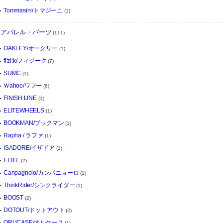
Tommasini/トマジーニ
(1)
アパレル・パーツ
(111)
OAKLEY/オークリー
(1)
fi'zi:k/フィジーク
(7)
SUMC
(1)
Ｗahoo/ワフー
(6)
FINISH LINE
(1)
ELITEWHEELS
(1)
BOOKMAN/ブックマン
(1)
Rapha / ラファ
(1)
ISADORE/イザドア
(1)
ELITE
(2)
Canpagnolo/カンパニョーロ
(1)
ThinkRider/シンクライダー
(1)
BOOST
(2)
DOTOUT/ドットアウト
(2)
ORUCASE/オルケース
(1)