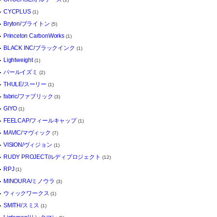
CYCPLUS
(1)
Bryton/ブライトン
(5)
Princeton CarbonWorks
(1)
BLACK INC/ブラックインク
(1)
Lightweight
(1)
パールイズミ
(2)
THULE/スーリー
(1)
fabric/ファブリック
(3)
GIYO
(1)
FEELCAP/フィールキャップ
(1)
MAVIC/マヴィック
(7)
VISION/ヴィジョン
(1)
RUDY PROJECT/ルディプロジェクト
(12)
RPJ
(1)
MINOURA/ミノウラ
(3)
ウィックワークス
(1)
SMITH/スミス
(1)