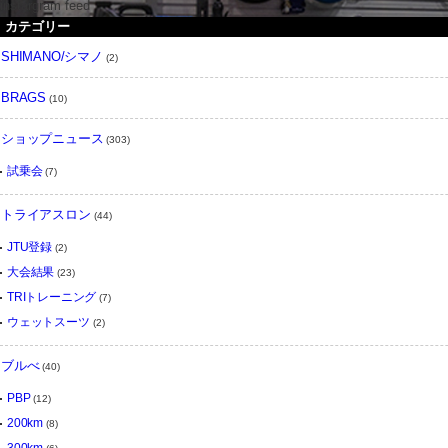
instargram feed
カテゴリー
SHIMANO/シマノ
(2)
BRAGS
(10)
ショップニュース
(303)
試乗会
(7)
トライアスロン
(44)
JTU登録
(2)
大会結果
(23)
TRIトレーニング
(7)
ウェットスーツ
(2)
ブルべ
(40)
PBP
(12)
200km
(8)