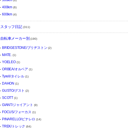
300km
(6)
400km
(6)
600km
(4)
スタッフ日記
(311)
自転車メーカー別
(190)
BRIDGESTONE/ブリヂストン
(2)
MATE.
(1)
YOELEO
(1)
ORBEA/オルベア
(1)
Tyrell/タイレル
(1)
DAHON
(1)
GUSTO/グスト
(2)
SCOTT
(1)
GIANT/ジャイアント
(9)
FOCUS/フォーカス
(1)
PINARELLO/ピナレロ
(14)
TREK/トレック
(64)