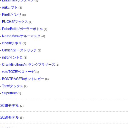
Lintaman/リンタマン
(5)
ogkカブト
(3)
Pirelli/ピレリ
(5)
FUCHS/フックス
(1)
PolarBottle/ポーラーボトル
(1)
NarooMask/ナルーマスク
(4)
cinelli/チネリ
(1)
Ostrich/オーストリッチ
(1)
intro/イントロ
(3)
CrankBrothers/クランクブラザーズ
(1)
veloTOZE/ベロトーゼ
(1)
BONTRAGER/ボントレガー
(6)
Tacx/タックス
(2)
Superfeet
(1)
2019モデル
(7)
2020モデル
(3)