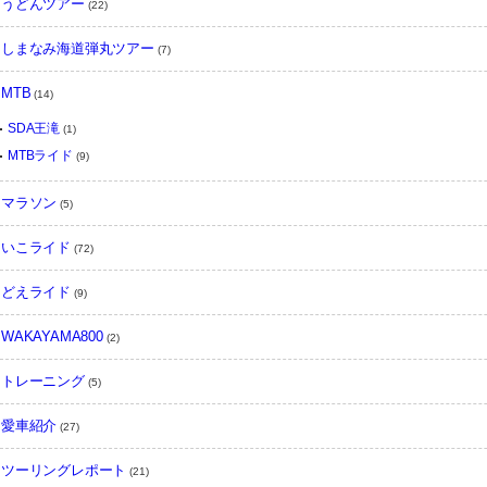
うどんツアー
(22)
しまなみ海道弾丸ツアー
(7)
MTB
(14)
SDA王滝
(1)
MTBライド
(9)
マラソン
(5)
いこライド
(72)
どえライド
(9)
WAKAYAMA800
(2)
トレーニング
(5)
愛車紹介
(27)
ツーリングレポート
(21)