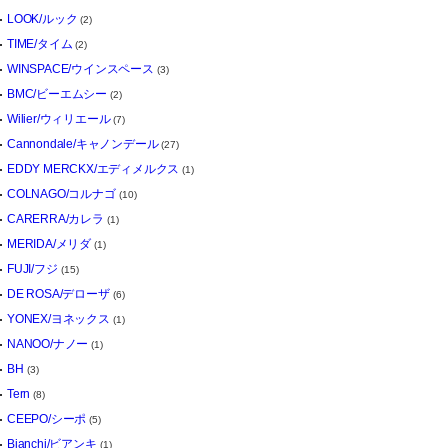
LOOK/ルック
(2)
TIME/タイム
(2)
WINSPACE/ウインスペース
(3)
BMC/ビーエムシー
(2)
Wilier/ウィリエール
(7)
Cannondale/キャノンデール
(27)
EDDY MERCKX/エディメルクス
(1)
COLNAGO/コルナゴ
(10)
CARERRA/カレラ
(1)
MERIDA/メリダ
(1)
FUJI/フジ
(15)
DE ROSA/デローザ
(6)
YONEX/ヨネックス
(1)
NANOO/ナノー
(1)
BH
(3)
Tern
(8)
CEEPO/シーポ
(5)
Bianchi/ビアンキ
(1)