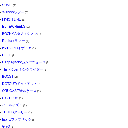
SUMC
(1)
Ｗahoo/ワフー
(6)
FINISH LINE
(1)
ELITEWHEELS
(1)
BOOKMAN/ブックマン
(1)
Rapha / ラファ
(1)
ISADORE/イザドア
(1)
ELITE
(2)
Canpagnolo/カンパニョーロ
(1)
ThinkRider/シンクライダー
(1)
BOOST
(2)
DOTOUT/ドットアウト
(2)
ORUCASE/オルケース
(1)
CYCPLUS
(1)
パールイズミ
(2)
THULE/スーリー
(1)
fabric/ファブリック
(3)
GIYO
(1)