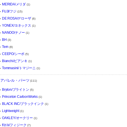
MERIDA/メリダ
(1)
FUJI/フジ
(15)
DE ROSA/デローザ
(6)
YONEX/ヨネックス
(1)
NANOO/ナノー
(1)
BH
(3)
Tern
(8)
CEEPO/シーポ
(5)
Bianchi/ビアンキ
(1)
Tommasini/トマジーニ
(1)
アパレル・パーツ
(111)
Bryton/ブライトン
(5)
Princeton CarbonWorks
(1)
BLACK INC/ブラックインク
(1)
Lightweight
(1)
OAKLEY/オークリー
(1)
fi'zi:k/フィジーク
(7)