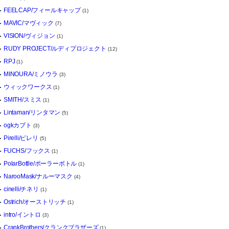
FEELCAP/フィールキャップ
(1)
MAVIC/マヴィック
(7)
VISION/ヴィジョン
(1)
RUDY PROJECT/ルディプロジェクト
(12)
RPJ
(1)
MINOURA/ミノウラ
(3)
ウィックワークス
(1)
SMITH/スミス
(1)
Lintaman/リンタマン
(5)
ogkカブト
(3)
Pirelli/ピレリ
(5)
FUCHS/フックス
(1)
PolarBottle/ポーラーボトル
(1)
NarooMask/ナルーマスク
(4)
cinelli/チネリ
(1)
Ostrich/オーストリッチ
(1)
intro/イントロ
(3)
CrankBrothers/クランクブラザーズ
(1)