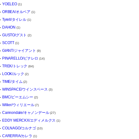
YOELEO
(1)
ORBEA/オルベア
(1)
Tyrell/タイレル
(1)
DAHON
(1)
GUSTO/グスト
(2)
SCOTT
(1)
GIANT/ジャイアント
(9)
PINARELLO/ピナレロ
(14)
TREK/トレック
(64)
LOOK/ルック
(2)
TIME/タイム
(2)
WINSPACE/ウインスペース
(3)
BMC/ビーエムシー
(2)
Wilier/ウィリエール
(7)
Cannondale/キャノンデール
(27)
EDDY MERCKX/エディメルクス
(1)
COLNAGO/コルナゴ
(10)
CARERRA/カレラ
(1)