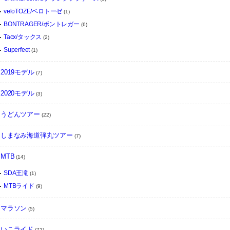
veloTOZE/ベロトーゼ
(1)
BONTRAGER/ボントレガー
(6)
Tacx/タックス
(2)
Superfeet
(1)
2019モデル
(7)
2020モデル
(3)
うどんツアー
(22)
しまなみ海道弾丸ツアー
(7)
MTB
(14)
SDA王滝
(1)
MTBライド
(9)
マラソン
(5)
いこライド
(72)