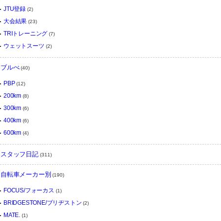
JTU登録
(2)
大会結果
(23)
TRIトレーニング
(7)
ウェットスーツ
(2)
ブルべ
(40)
PBP
(12)
200km
(8)
300km
(6)
400km
(6)
600km
(4)
スタッフ日記
(311)
自転車メーカー別
(190)
FOCUS/フォーカス
(1)
BRIDGESTONE/ブリヂストン
(2)
MATE.
(1)