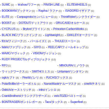
SUMC
Ｗahoo/ワフー
FINISH LINE
ELITEWHEELS
(1)
(6)
(1)
(1)
BOOKMAN/ブックマン
Rapha / ラファ
ISADORE/イザドア
(1)
(1)
(1)
ELITE
Canpagnolo/カンパニョーロ
ThinkRider/シンクライダー
(2)
(1)
(1)
BOOST
DOTOUT/ドットアウト
ORUCASE/オルケース
(2)
(2)
(1)
CYCPLUS
Bryton/ブライトン
Princeton CarbonWorks
(1)
(5)
(1)
BLACK INC/ブラックインク
Lightweight
OAKLEY/オークリー
(1)
(1)
(1)
fi'zi:k/フィジーク
パールイズミ
THULE/スーリー
(7)
(2)
(1)
fabric/ファブリック
GIYO
FEELCAP/フィールキャップ
(3)
(1)
(1)
MAVIC/マヴィック
VISION/ヴィジョン
(7)
(1)
RUDY PROJECT/ルディプロジェクト
(12)
RPJ
MINOURA/ミノウラ
(1)
(3)
ウィックワークス
SMITH/スミス
Lintaman/リンタマン
(1)
(1)
(5)
ogkカブト
Pirelli/ピレリ
FUCHS/フックス
(3)
(5)
(1)
PolarBottle/ポーラーボトル
NarooMask/ナルーマスク
cinelli/チネリ
(1)
(4)
(1)
Ostrich/オーストリッチ
intro/イントロ
(1)
(3)
CrankBrothers/クランクブラザーズ
veloTOZE/ベロトーゼ
(1)
(1)
BONTRAGER/ボントレガー
Tacx/タックス
Superfeet
(6)
(2)
(1)