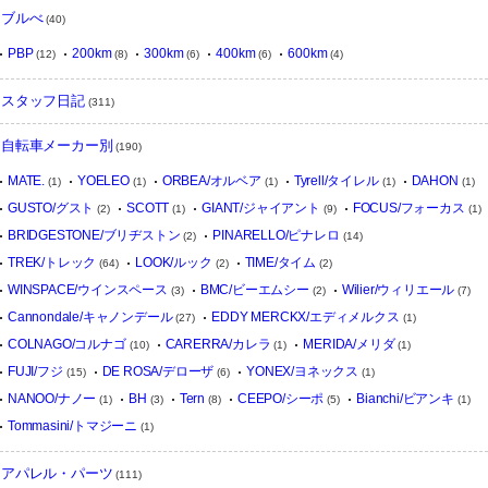
ブルべ
(40)
PBP
200km
300km
400km
600km
(12)
(8)
(6)
(6)
(4)
スタッフ日記
(311)
自転車メーカー別
(190)
MATE.
YOELEO
ORBEA/オルベア
Tyrell/タイレル
DAHON
(1)
(1)
(1)
(1)
(1)
GUSTO/グスト
SCOTT
GIANT/ジャイアント
FOCUS/フォーカス
(2)
(1)
(9)
(1)
BRIDGESTONE/ブリヂストン
PINARELLO/ピナレロ
(2)
(14)
TREK/トレック
LOOK/ルック
TIME/タイム
(64)
(2)
(2)
WINSPACE/ウインスペース
BMC/ビーエムシー
Wilier/ウィリエール
(3)
(2)
(7)
Cannondale/キャノンデール
EDDY MERCKX/エディメルクス
(27)
(1)
COLNAGO/コルナゴ
CARERRA/カレラ
MERIDA/メリダ
(10)
(1)
(1)
FUJI/フジ
DE ROSA/デローザ
YONEX/ヨネックス
(15)
(6)
(1)
NANOO/ナノー
BH
Tern
CEEPO/シーポ
Bianchi/ビアンキ
(1)
(3)
(8)
(5)
(1)
Tommasini/トマジーニ
(1)
アパレル・パーツ
(111)