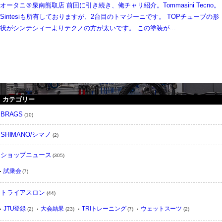
オータニ＠泉南熊取店 前回に引き続き、俺チャリ紹介。Tommasini Tecno。
Sintesiも所有しておりますが、2台目のトマジーニです。 TOPチューブの形
状がシンテシィーよりテクノの方が太いです。 この塗装が…
instargram feed
カテゴリー
BRAGS
(10)
SHIMANO/シマノ
(2)
ショップニュース
(305)
試乗会
(7)
トライアスロン
(44)
JTU登録
大会結果
TRIトレーニング
ウェットスーツ
(2)
(23)
(7)
(2)