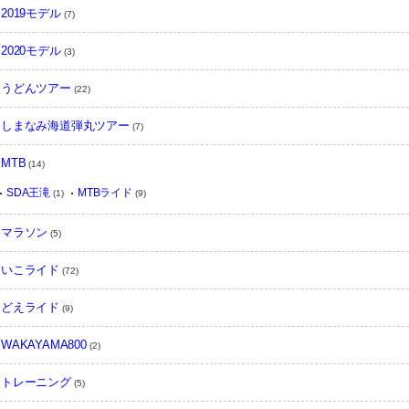
2019モデル
(7)
2020モデル
(3)
うどんツアー
(22)
しまなみ海道弾丸ツアー
(7)
MTB
(14)
SDA王滝
MTBライド
(1)
(9)
マラソン
(5)
いこライド
(72)
どえライド
(9)
WAKAYAMA800
(2)
トレーニング
(5)