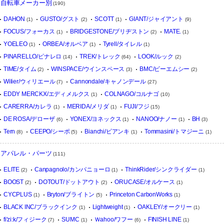
自転車メーカー別
(190)
DAHON
GUSTO/グスト
SCOTT
GIANT/ジャイアント
(1)
(2)
(1)
(9)
FOCUS/フォーカス
BRIDGESTONE/ブリヂストン
MATE.
(1)
(2)
(1)
YOELEO
ORBEA/オルベア
Tyrell/タイレル
(1)
(1)
(1)
PINARELLO/ピナレロ
TREK/トレック
LOOK/ルック
(14)
(64)
(2)
TIME/タイム
WINSPACE/ウインスペース
BMC/ビーエムシー
(2)
(3)
(2)
Wilier/ウィリエール
Cannondale/キャノンデール
(7)
(27)
EDDY MERCKX/エディメルクス
COLNAGO/コルナゴ
(1)
(10)
CARERRA/カレラ
MERIDA/メリダ
FUJI/フジ
(1)
(1)
(15)
DE ROSA/デローザ
YONEX/ヨネックス
NANOO/ナノー
BH
(6)
(1)
(1)
(3)
Tern
CEEPO/シーポ
Bianchi/ビアンキ
Tommasini/トマジーニ
(8)
(5)
(1)
(1)
アパレル・パーツ
(111)
ELITE
Canpagnolo/カンパニョーロ
ThinkRider/シンクライダー
(2)
(1)
(1)
BOOST
DOTOUT/ドットアウト
ORUCASE/オルケース
(2)
(2)
(1)
CYCPLUS
Bryton/ブライトン
Princeton CarbonWorks
(1)
(5)
(1)
BLACK INC/ブラックインク
Lightweight
OAKLEY/オークリー
(1)
(1)
(1)
fi'zi:k/フィジーク
SUMC
Ｗahoo/ワフー
FINISH LINE
(7)
(1)
(6)
(1)