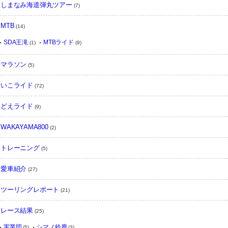
しまなみ海道弾丸ツアー
(7)
MTB
(14)
SDA王滝
MTBライド
(1)
(9)
マラソン
(5)
いこライド
(72)
どえライド
(9)
WAKAYAMA800
(2)
トレーニング
(5)
愛車紹介
(27)
ツーリングレポート
(21)
レース結果
(25)
実業団
シマノ鈴鹿
(5)
(3)