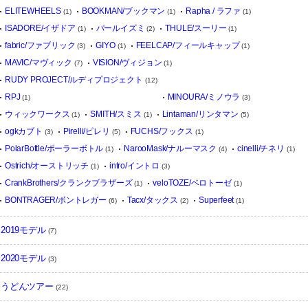
ELITEWHEELS
BOOKMAN/ブックマン
Rapha / ラファ
(1)
(1)
(1)
ISADORE/イザドア
パールイズミ
THULE/スーリー
(1)
(2)
(1)
fabric/ファブリック
GIYO
FEELCAP/フィールキャップ
(3)
(1)
(1)
MAVIC/マヴィック
VISION/ヴィジョン
(7)
(1)
RUDY PROJECT/ルディプロジェクト
(12)
RPJ
MINOURA/ミノウラ
(1)
(3)
ウィックワークス
SMITH/スミス
Lintaman/リンタマン
(1)
(1)
(5)
ogkカブト
Pirelli/ピレリ
FUCHS/フックス
(3)
(5)
(1)
PolarBottle/ポーラーボトル
NarooMask/ナルーマスク
cinelli/チネリ
(1)
(4)
(1)
Ostrich/オーストリッチ
intro/イントロ
(1)
(3)
CrankBrothers/クランクブラザーズ
veloTOZE/ベロトーゼ
(1)
(1)
BONTRAGER/ボントレガー
Tacx/タックス
Superfeet
(6)
(2)
(1)
2019モデル
(7)
2020モデル
(3)
うどんツアー
(22)