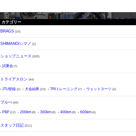
instargram feed
カテゴリー
BRAGS
(10)
SHIMANO/シマノ
(2)
ショップニュース
(305)
試乗会
(7)
トライアスロン
(44)
JTU登録
大会結果
TRIトレーニング
ウェットスーツ
(2)
(23)
(7)
(2)
ブルべ
(40)
PBP
200km
300km
400km
600km
(12)
(8)
(6)
(6)
(4)
スタッフ日記
(311)